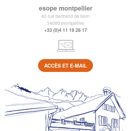
esope montpellier
43 rue bertrand de born
34080 montpellier
+33 (0)4 11 19 28 17
ACCÈS ET E-MAIL