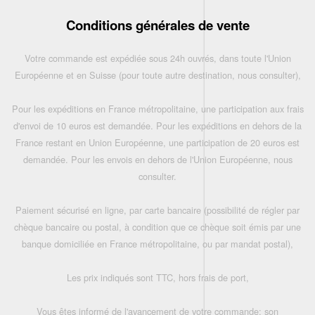
Conditions générales de vente
Votre commande est expédiée sous 24h ouvrés, dans toute l'Union
Européenne et en Suisse (pour toute autre destination, nous consulter),
Pour les expéditions en France métropolitaine, une participation aux frais
d'envoi de 10 euros est demandée. Pour les expéditions en dehors de la
France restant en Union Européenne, une participation de 20 euros est
demandée. Pour les envois en dehors de l'Union Européenne, nous
consulter.
Paiement sécurisé en ligne, par carte bancaire (possibilité de régler par
chèque bancaire ou postal, à condition que ce chèque soit émis par une
banque domiciliée en France métropolitaine, ou par mandat postal),
Les prix indiqués sont TTC, hors frais de port,
Vous êtes informé de l'avancement de votre commande: son