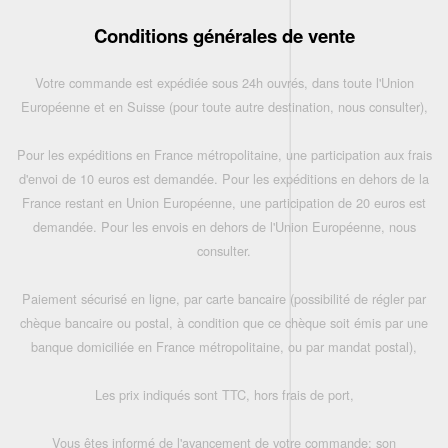
Conditions générales de vente
Votre commande est expédiée sous 24h ouvrés, dans toute l'Union
Européenne et en Suisse (pour toute autre destination, nous consulter),
Pour les expéditions en France métropolitaine, une participation aux frais
d'envoi de 10 euros est demandée. Pour les expéditions en dehors de la
France restant en Union Européenne, une participation de 20 euros est
demandée. Pour les envois en dehors de l'Union Européenne, nous
consulter.
Paiement sécurisé en ligne, par carte bancaire (possibilité de régler par
chèque bancaire ou postal, à condition que ce chèque soit émis par une
banque domiciliée en France métropolitaine, ou par mandat postal),
Les prix indiqués sont TTC, hors frais de port,
Vous êtes informé de l'avancement de votre commande: son