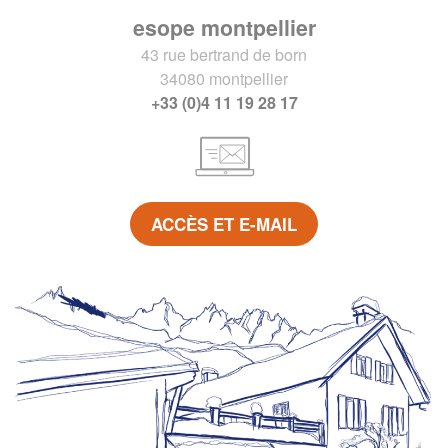
esope montpellier
43 rue bertrand de born
34080 montpellier
+33 (0)4 11 19 28 17
ACCÈS ET E-MAIL