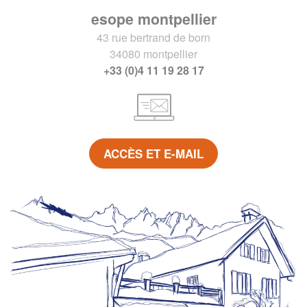
esope montpellier
43 rue bertrand de born
34080 montpellier
+33 (0)4 11 19 28 17
ACCÈS ET E-MAIL