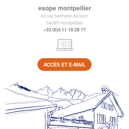
esope montpellier
43 rue bertrand de born
34080 montpellier
+33 (0)4 11 19 28 17
ACCÈS ET E-MAIL