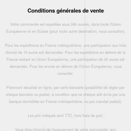
Conditions générales de vente
Votre commande est expédiée sous 24h ouvrés, dans toute l'Union
Européenne et en Suisse (pour toute autre destination, nous consulter),
Pour les expéditions en France métropolitaine, une participation aux frais
d'envoi de 10 euros est demandée. Pour les expéditions en dehors de la
France restant en Union Européenne, une participation de 20 euros est
demandée. Pour les envois en dehors de l'Union Européenne, nous
consulter.
Paiement sécurisé en ligne, par carte bancaire (possibilité de régler par
chèque bancaire ou postal, à condition que ce chèque soit émis par une
banque domiciliée en France métropolitaine, ou par mandat postal),
Les prix indiqués sont TTC, hors frais de port,
Vous êtes informé de l'avancement de votre commande: son