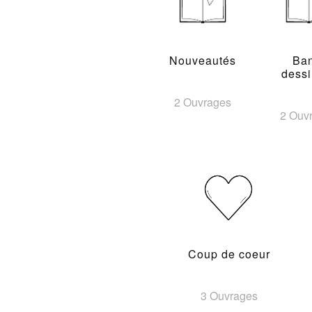
Nouveautés
Ba
dess
2 Ouvrages
2 Ouv
Coup de coeur
3 Ouvrages