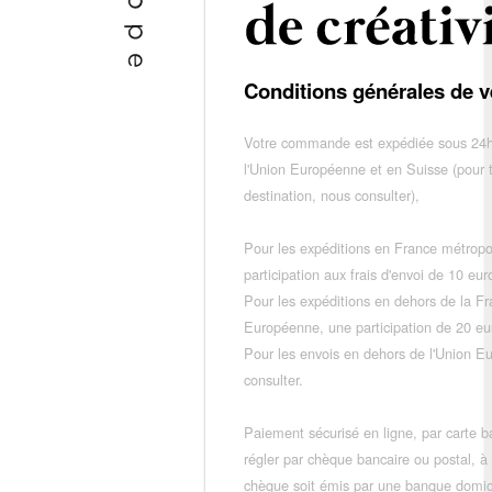
Conditions générales de v
Votre commande est expédiée sous 24h
l'Union Européenne et en Suisse (pour 
destination, nous consulter),
Pour les expéditions en France métropo
participation aux frais d'envoi de 10 e
Pour les expéditions en dehors de la F
Européenne, une participation de 20 e
Pour les envois en dehors de l'Union E
consulter.
Paiement sécurisé en ligne, par carte ba
régler par chèque bancaire ou postal, à
chèque soit émis par une banque domic