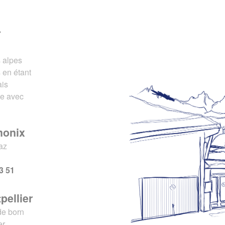
r
s alpes
 en étant
ais
ce avec
monix
az
x
3 51
pellier
de born
er