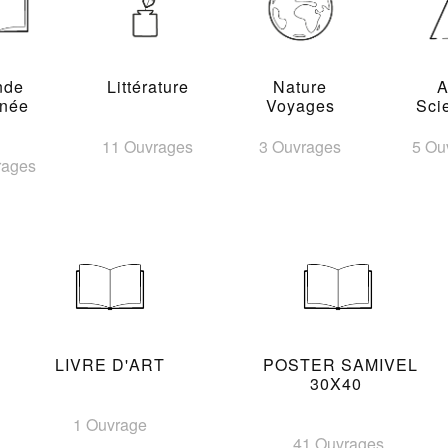
nde
Littérature
Nature
A
inée
Voyages
Sci
11 Ouvrages
3 Ouvrages
5 Ou
rages
LIVRE D'ART
POSTER SAMIVEL
30X40
1 Ouvrage
41 Ouvrages