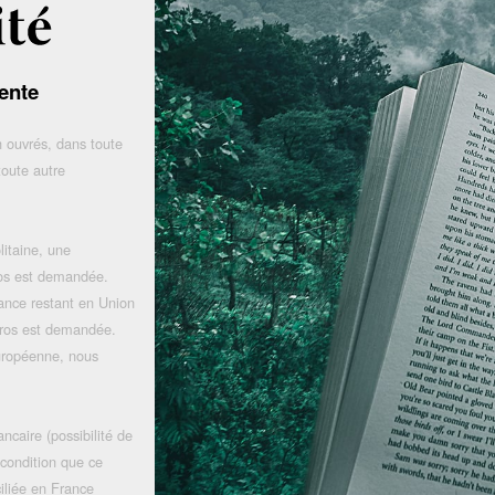
ente
 ouvrés, dans toute
toute autre
litaine, une
uros est demandée.
rance restant en Union
uros est demandée.
uropéenne, nous
ncaire (possibilité de
 condition que ce
iliée en France