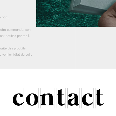
 port,
 votre commande: son
nt notifiés par mail.
grité des produits.
rifier l'état du colis