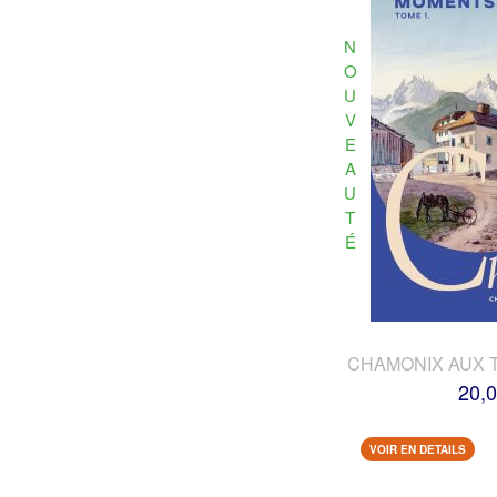
N
O
U
V
E
A
U
T
É
CHAMONIX AUX 
20,0
VOIR EN DETAILS