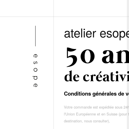
atelier esop
Conditions générales de v
Votre commande est expédiée sous 24h
l'Union Européenne et en Suisse (pour 
destination, nous consulter),