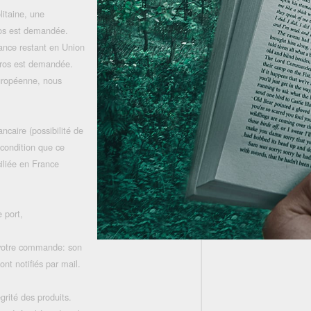
litaine, une
uros est demandée.
rance restant en Union
uros est demandée.
uropéenne, nous
ncaire (possibilité de
 condition que ce
iliée en France
 port,
 votre commande: son
nt notifiés par mail.
grité des produits.