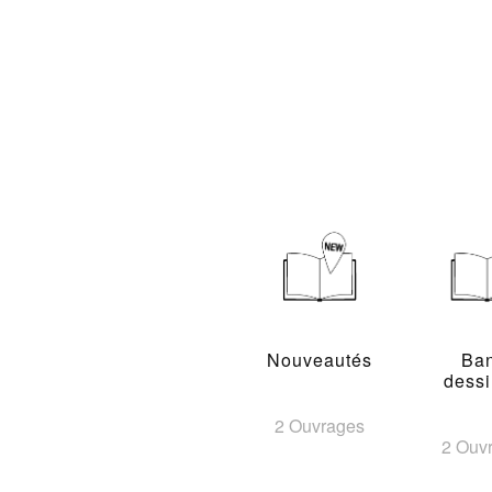
Nouveautés
Ba
dess
2 Ouvrages
2 Ouv