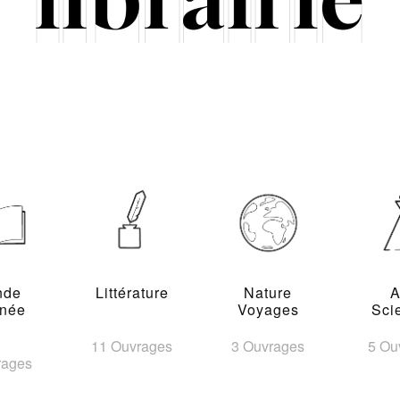
nde
Littérature
Nature
A
inée
Voyages
Sci
11 Ouvrages
3 Ouvrages
5 Ou
rages