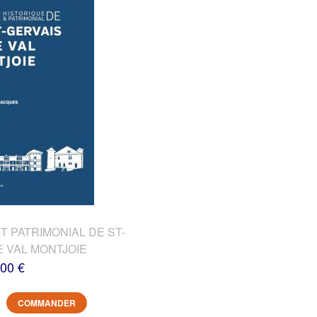
T PATRIMONIAL DE ST-
E VAL MONTJOIE
,00 €
COMMANDER