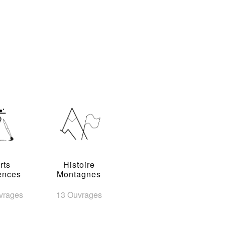
rts
Histoire
ences
Montagnes
vrages
13 Ouvrages