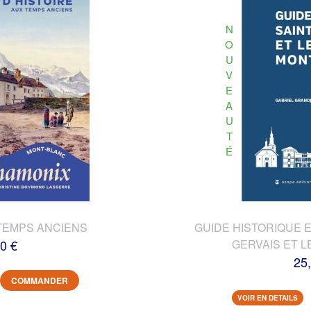
N
O
U
V
E
A
U
T
É
TEMPS ANCIENS
GUIDE HISTORIQUE E
0 €
GERVAIS ET L
25
COMMANDER
VOIR EN DETAILS