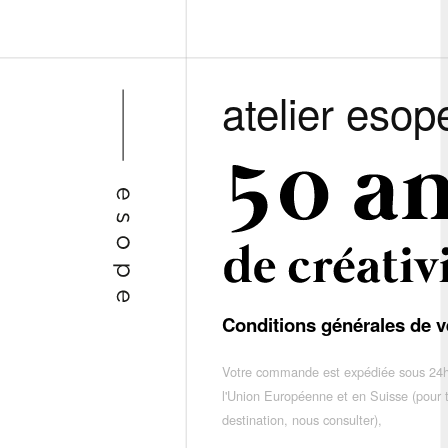
atelier esop
Conditions générales de v
Votre commande est expédiée sous 24h
l'Union Européenne et en Suisse (pour 
destination, nous consulter),