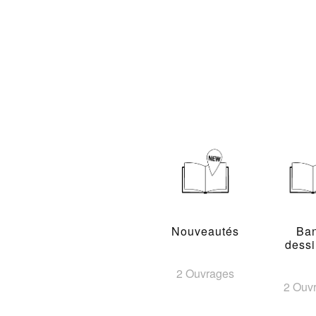
Nouveautés
Ba
dess
2 Ouvrages
2 Ouv