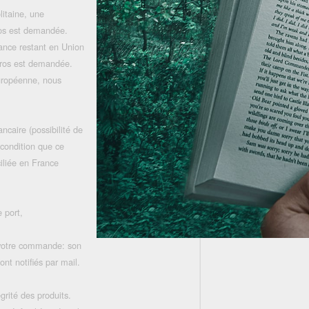
litaine, une
uros est demandée.
rance restant en Union
uros est demandée.
uropéenne, nous
ncaire (possibilité de
 condition que ce
iliée en France
 port,
 votre commande: son
nt notifiés par mail.
grité des produits.