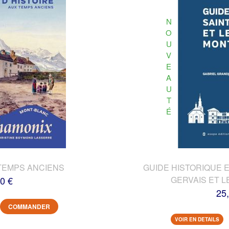
N
O
U
V
E
A
U
T
É
TEMPS ANCIENS
GUIDE HISTORIQUE E
0 €
GERVAIS ET L
25
COMMANDER
VOIR EN DETAILS