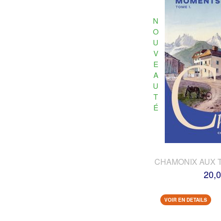
N
O
U
V
E
A
U
T
É
CHAMONIX AUX 
20,0
VOIR EN DETAILS