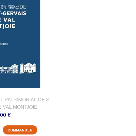
T PATRIMONIAL DE ST-
E VAL MONTJOIE
,00 €
COMMANDER