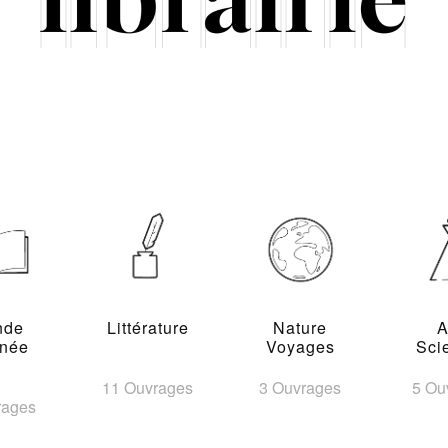
nde
Littérature
Nature
A
inée
Voyages
Sci
11 Ouvrages
3 Ouvrages
5 Ou
rages