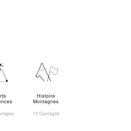
rts
Histoire
ences
Montagnes
vrages
13 Ouvrages