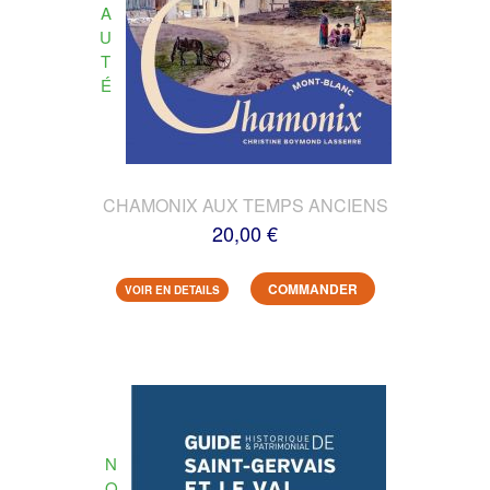
A
U
T
É
CHAMONIX AUX TEMPS ANCIENS
20,00 €
COMMANDER
VOIR EN DETAILS
N
O