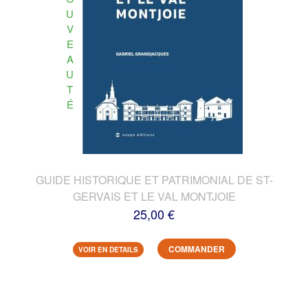
U
V
E
A
U
T
É
GUIDE HISTORIQUE ET PATRIMONIAL DE ST-
GERVAIS ET LE VAL MONTJOIE
25,00 €
COMMANDER
VOIR EN DETAILS