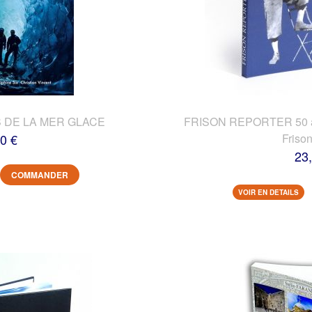
 DE LA MER GLACE
FRISON REPORTER 50 ans
0 €
Friso
23
COMMANDER
VOIR EN DETAILS