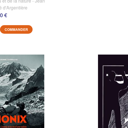
et de la nature - Jean
é d'Argentière
0 €
COMMANDER