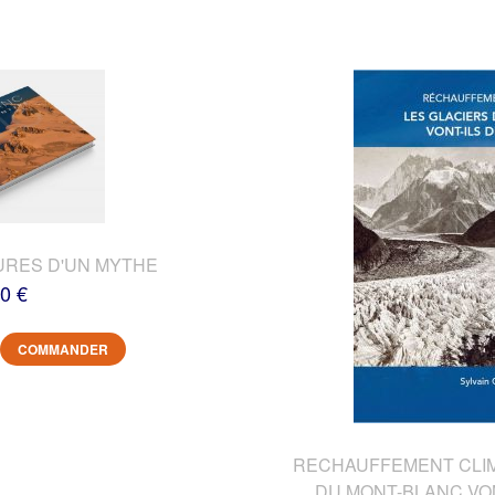
URES D'UN MYTHE
0 €
COMMANDER
RECHAUFFEMENT CLIMA
DU MONT-BLANC VON