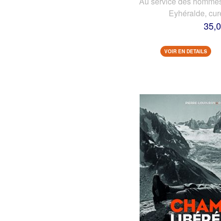
Au service des hommes 
Eyhéralde, cur
35,0
VOIR EN DETAILS