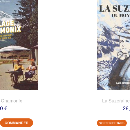
e Chamonix
La Suzeraine
0 €
26
COMMANDER
VOIR EN DETAILS