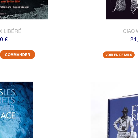
X LIBÉRÉ
CIAO 
0 €
24
COMMANDER
VOIR EN DETAILS