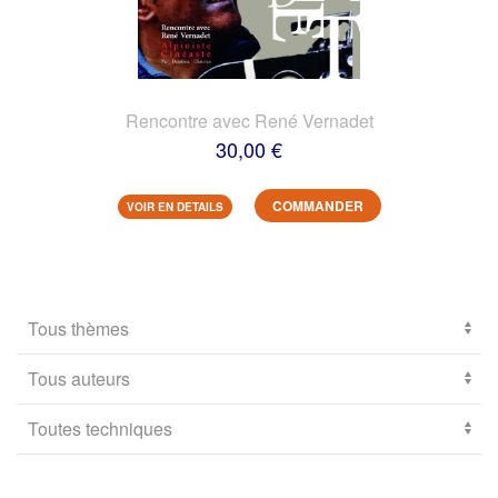
Rencontre avec René Vernadet
30,00 €
COMMANDER
VOIR EN DETAILS