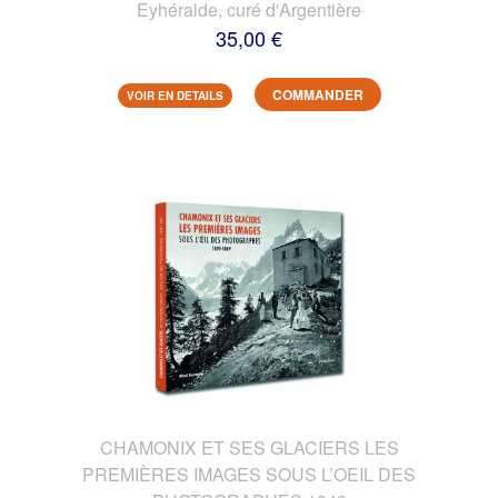
Eyhéralde, curé d'Argentière
35,00 €
COMMANDER
VOIR EN DETAILS
CHAMONIX ET SES GLACIERS LES
PREMIÈRES IMAGES SOUS L’OEIL DES