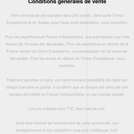
Conditions générales de vente
Votre commande est expédiée sous 24h ouvrés, dans toute l'Union
Européenne et en Suisse (pour toute autre destination, nous consulter),
Pour les expéditions en France métropolitaine, une participation aux frais
d'envoi de 10 euros est demandée. Pour les expéditions en dehors de la
France restant en Union Européenne, une participation de 20 euros est
demandée. Pour les envois en dehors de l'Union Européenne, nous
consulter.
Paiement sécurisé en ligne, par carte bancaire (possibilité de régler par
chèque bancaire ou postal, à condition que ce chèque soit émis par une
banque domiciliée en France métropolitaine, ou par mandat postal),
Les prix indiqués sont TTC, hors frais de port,
Vous êtes informé de l'avancement de votre commande: son
enregistrement et son expédition vous sont notifiés par mail.