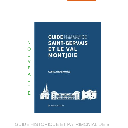
N
O
U
V
E
A
U
T
É
GUIDE HISTORIQUE ET PATRIMONIAL DE ST-