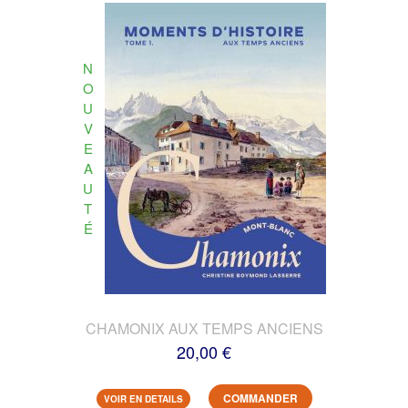
N
O
U
V
E
A
U
T
É
CHAMONIX AUX TEMPS ANCIENS
20,00 €
COMMANDER
VOIR EN DETAILS