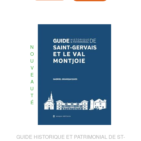
N
O
U
V
E
A
U
T
É
GUIDE HISTORIQUE ET PATRIMONIAL DE ST-