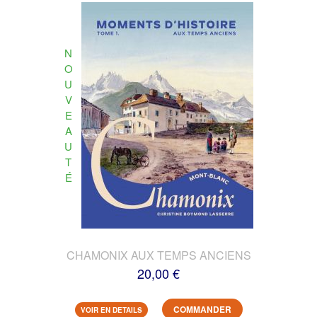
N
O
U
V
E
A
U
T
É
CHAMONIX AUX TEMPS ANCIENS
20,00 €
COMMANDER
VOIR EN DETAILS