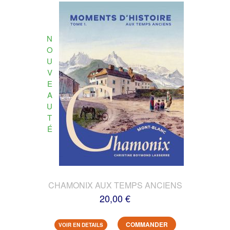
N
O
U
V
E
A
U
T
É
CHAMONIX AUX TEMPS ANCIENS
20,00 €
COMMANDER
VOIR EN DETAILS