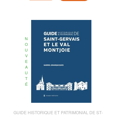
N
O
U
V
E
A
U
T
É
GUIDE HISTORIQUE ET PATRIMONIAL DE ST-