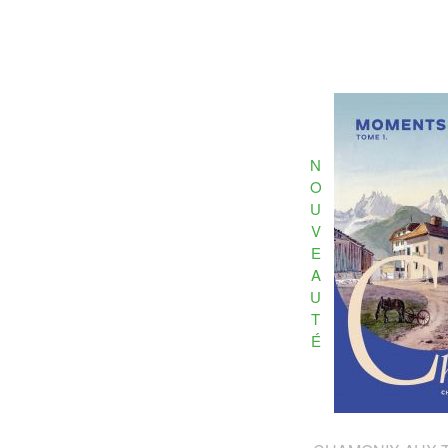
N
O
U
V
E
A
U
T
É