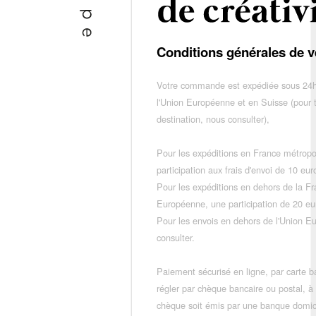
Conditions générales de v
Votre commande est expédiée sous 24h
l'Union Européenne et en Suisse (pour 
destination, nous consulter),
Pour les expéditions en France métropo
participation aux frais d'envoi de 10 e
Pour les expéditions en dehors de la F
Européenne, une participation de 20 e
Pour les envois en dehors de l'Union E
consulter.
Paiement sécurisé en ligne, par carte ba
régler par chèque bancaire ou postal, à
chèque soit émis par une banque domic