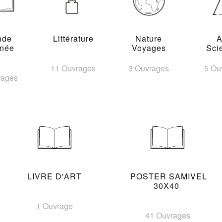
nde
Littérature
Nature
A
inée
Voyages
Sci
11 Ouvrages
3 Ouvrages
5 Ou
rages
LIVRE D'ART
POSTER SAMIVEL
30X40
1 Ouvrage
41 Ouvrages