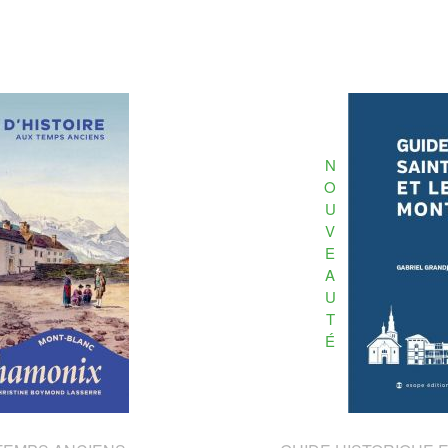
N
O
U
V
E
A
U
T
É