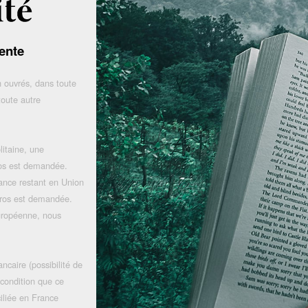
ente
 ouvrés, dans toute
toute autre
litaine, une
uros est demandée.
rance restant en Union
uros est demandée.
uropéenne, nous
ncaire (possibilité de
 condition que ce
iliée en France