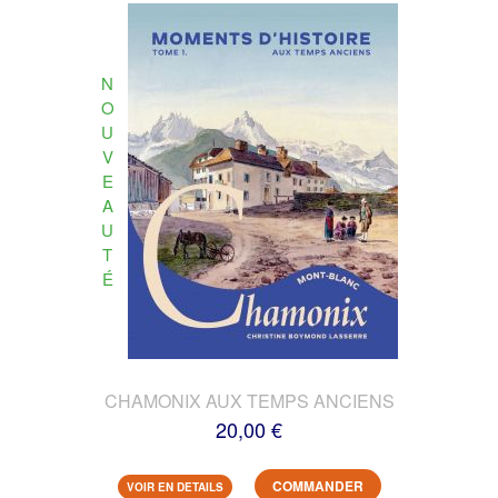
N
O
U
V
E
A
U
T
É
CHAMONIX AUX TEMPS ANCIENS
20,00 €
COMMANDER
VOIR EN DETAILS