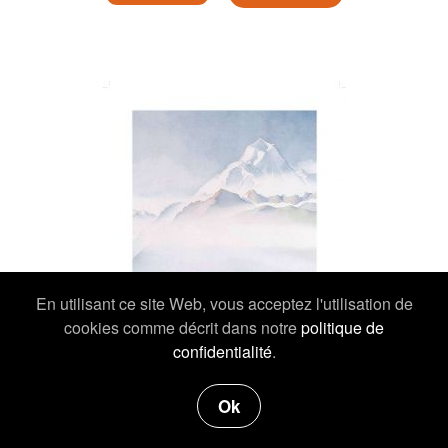
En utilisant ce site Web, vous acceptez l'utilisation de
cookies comme décrit dans notre
politique de
confidentialité
.
Ok
19,00 €