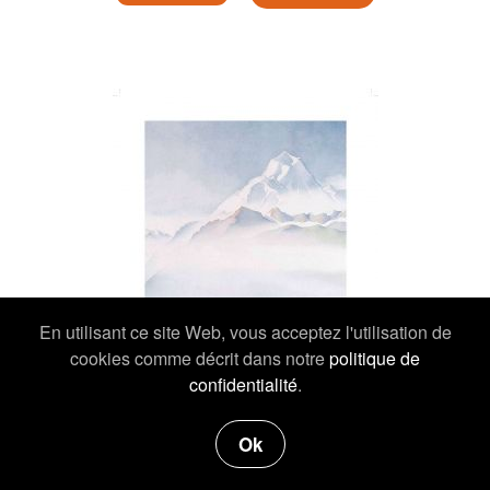
En utilisant ce site Web, vous acceptez l'utilisation de
cookies comme décrit dans notre
politique de
confidentialité
.
Ok
19,00 €