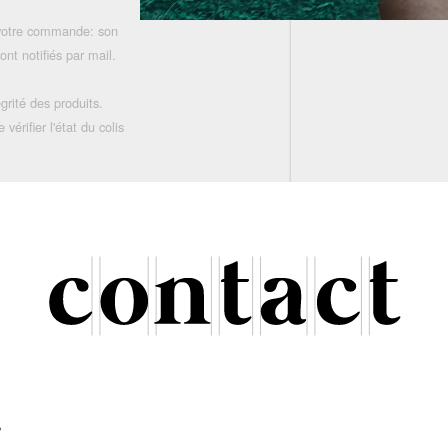
 votre commande: son
nt notifiés par mail.
grité des produits.
rifier l'état du colis
r