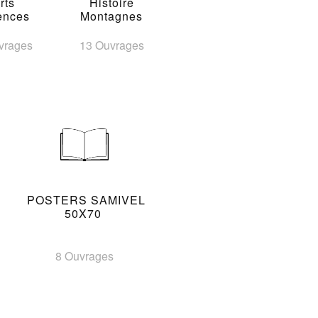
rts
Histoire
ences
Montagnes
vrages
13 Ouvrages
POSTERS SAMIVEL
50X70
8 Ouvrages