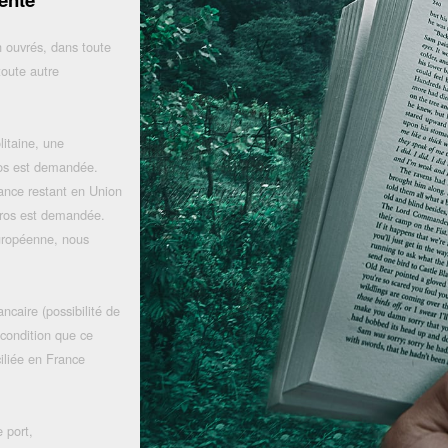
 ouvrés, dans toute
toute autre
litaine, une
uros est demandée.
rance restant en Union
uros est demandée.
uropéenne, nous
ncaire (possibilité de
 condition que ce
iliée en France
 port,