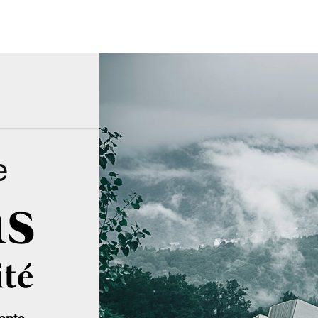
e
ente