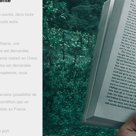
 ouvrés, dans toute
toute autre
litaine, une
uros est demandée.
rance restant en Union
uros est demandée.
uropéenne, nous
ncaire (possibilité de
 condition que ce
iliée en France
 port,