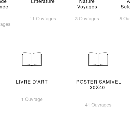
nde
Littérature
Nature
A
inée
Voyages
Sci
11 Ouvrages
3 Ouvrages
5 Ou
rages
LIVRE D'ART
POSTER SAMIVEL
30X40
1 Ouvrage
41 Ouvrages