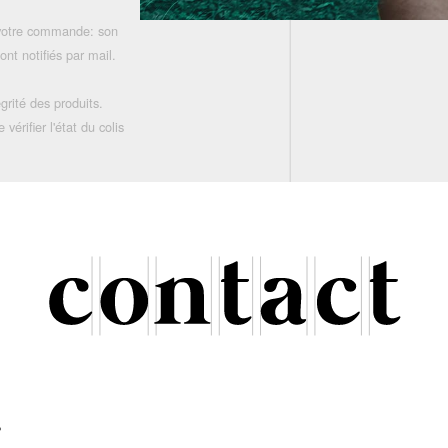
 votre commande: son
nt notifiés par mail.
grité des produits.
rifier l'état du colis
r