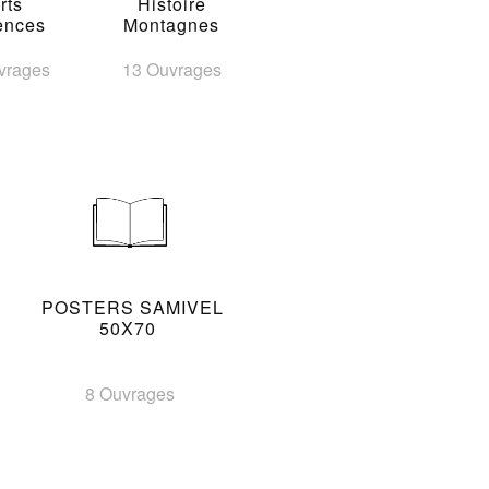
rts
Histoire
ences
Montagnes
vrages
13 Ouvrages
POSTERS SAMIVEL
50X70
8 Ouvrages