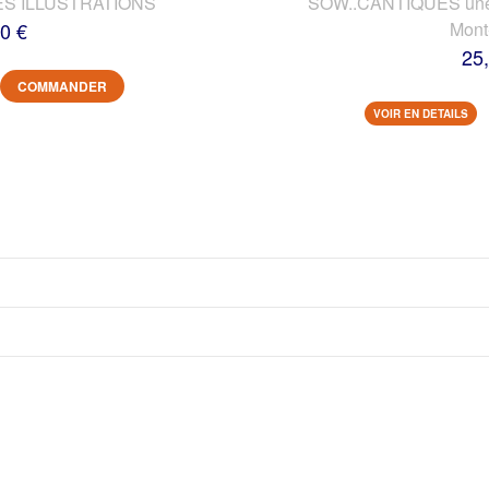
ES ILLUSTRATIONS
SOW..CANTIQUES une vi
0 €
Mont
25
COMMANDER
VOIR EN DETAILS