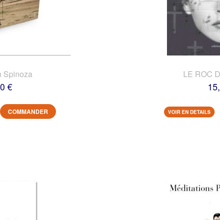
n Spinoza
LE ROC 
0 €
15
COMMANDER
VOIR EN DETAILS