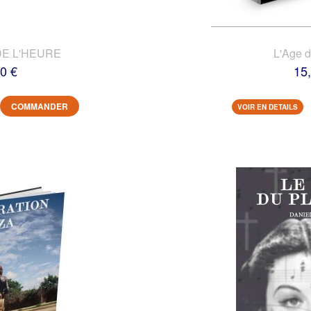
DE L'HEURE
L'Age 
0 €
15
COMMANDER
VOIR EN DETAILS