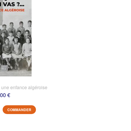
? une enfance algéroise
,00 €
COMMANDER