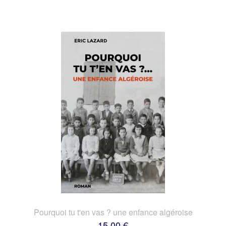
Pourquoi tu t'en vas ? une enfance algéroise
15,00 €