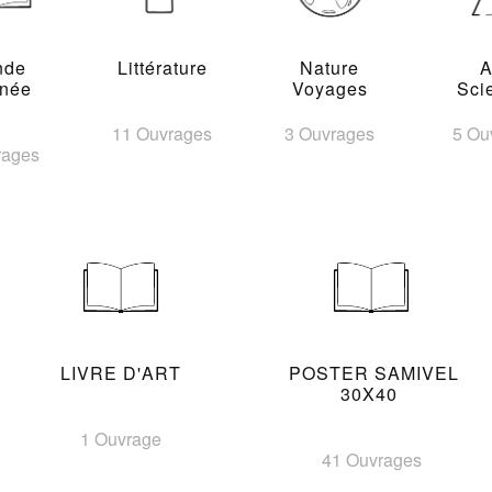
nde
Littérature
Nature
A
inée
Voyages
Sci
11 Ouvrages
3 Ouvrages
5 Ou
rages
LIVRE D'ART
POSTER SAMIVEL
30X40
1 Ouvrage
41 Ouvrages