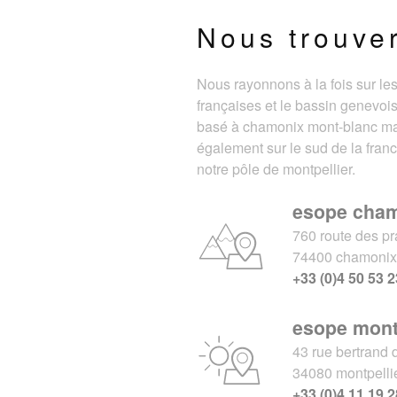
Nous trouve
Nous rayonnons à la fois sur le
françaises et le bassin genevois
basé à chamonix mont-blanc m
également sur le sud de la fran
notre pôle de montpellier.
esope cha
760 route des pr
74400 chamoni
+33 (0)4 50 53 2
esope mont
43 rue bertrand 
34080 montpelli
+33 (0)4 11 19 2