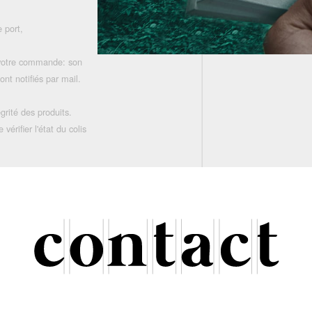
 port,
 votre commande: son
nt notifiés par mail.
grité des produits.
rifier l'état du colis