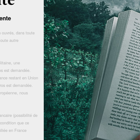
ente
 ouvrés, dans toute
toute autre
litaine, une
uros est demandée.
rance restant en Union
uros est demandée.
uropéenne, nous
ncaire (possibilité de
 condition que ce
iliée en France