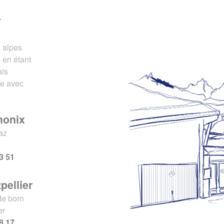
r
s alpes
 en étant
ais
ce avec
monix
az
x
3 51
pellier
de born
er
8 17