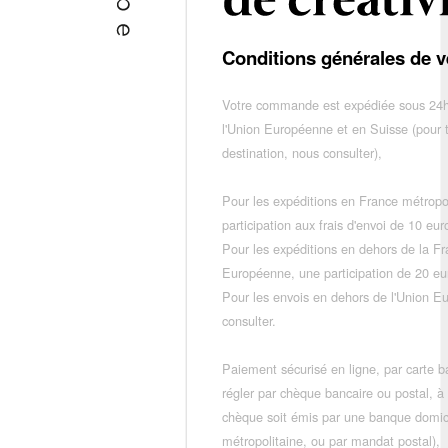
Conditions générales de v
Votre commande est expédiée sous 24h
l'Union Européenne et en Suisse (pour 
destination, nous consulter),
Pour les expéditions en France métropo
participation aux frais d'envoi de 10 e
Pour les expéditions en dehors de la F
Européenne, une participation de 20 e
Pour les envois en dehors de l'Union E
consulter.
Paiement sécurisé en ligne, par carte ba
régler par chèque bancaire ou postal, à
chèque soit émis par une banque domic
métropolitaine, ou par mandat postal),