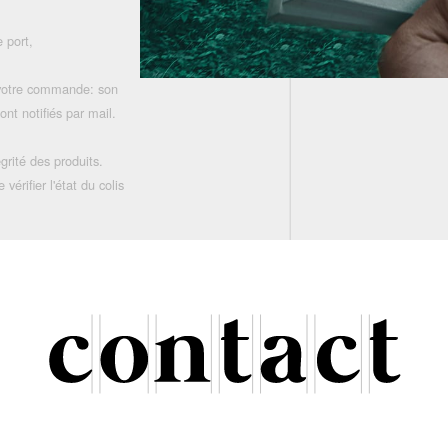
 port,
 votre commande: son
nt notifiés par mail.
grité des produits.
rifier l'état du colis