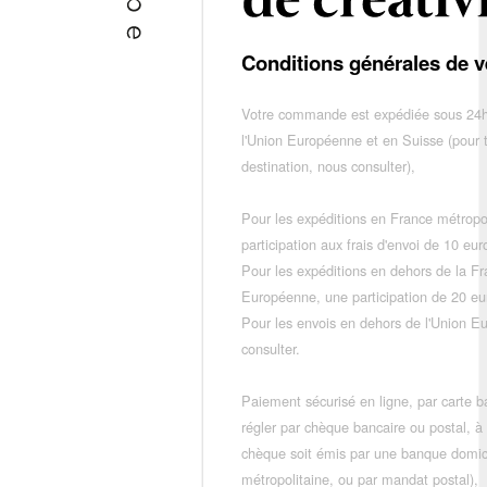
Conditions générales de v
Votre commande est expédiée sous 24h
l'Union Européenne et en Suisse (pour 
destination, nous consulter),
Pour les expéditions en France métropo
participation aux frais d'envoi de 10 e
Pour les expéditions en dehors de la F
Européenne, une participation de 20 e
Pour les envois en dehors de l'Union E
consulter.
Paiement sécurisé en ligne, par carte ba
régler par chèque bancaire ou postal, à
chèque soit émis par une banque domic
métropolitaine, ou par mandat postal),