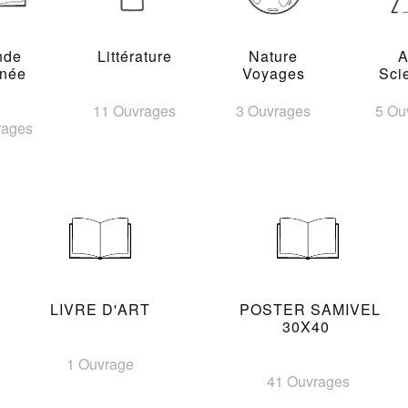
nde
Littérature
Nature
A
inée
Voyages
Sci
11 Ouvrages
3 Ouvrages
5 Ou
rages
LIVRE D'ART
POSTER SAMIVEL
30X40
1 Ouvrage
41 Ouvrages