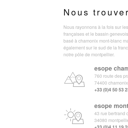
Nous trouve
Nous rayonnons à la fois sur le
françaises et le bassin genevois
basé à chamonix mont-blanc m
également sur le sud de la fran
notre pôle de montpellier.
esope cha
760 route des pr
74400 chamoni
+33 (0)4 50 53 2
esope mont
43 rue bertrand 
34080 montpelli
+33 (0)4 11 19 2