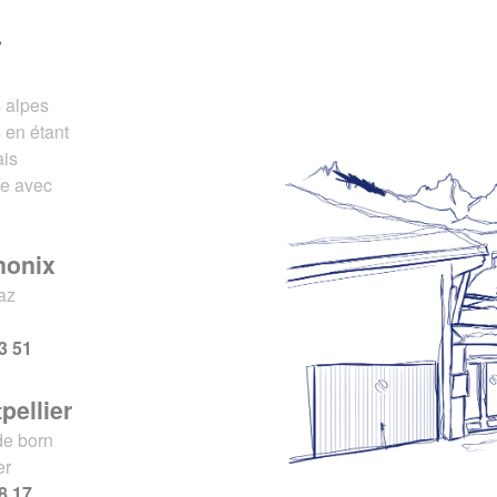
r
s alpes
 en étant
ais
ce avec
monix
az
x
3 51
pellier
de born
er
8 17