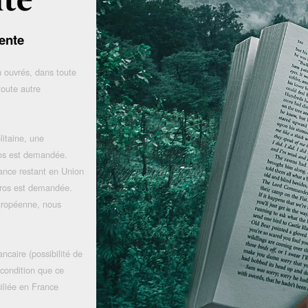
ente
 ouvrés, dans toute
toute autre
litaine, une
uros est demandée.
rance restant en Union
uros est demandée.
uropéenne, nous
ncaire (possibilité de
 condition que ce
iliée en France