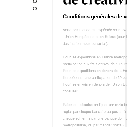
Conditions générales de v
Votre commande est expédiée sous 24h
l'Union Européenne et en Suisse (pour 
destination, nous consulter),
Pour les expéditions en France métropo
participation aux frais d'envoi de 10 e
Pour les expéditions en dehors de la F
Européenne, une participation de 20 e
Pour les envois en dehors de l'Union E
consulter.
Paiement sécurisé en ligne, par carte ba
régler par chèque bancaire ou postal, à
chèque soit émis par une banque domic
métropolitaine, ou par mandat postal),