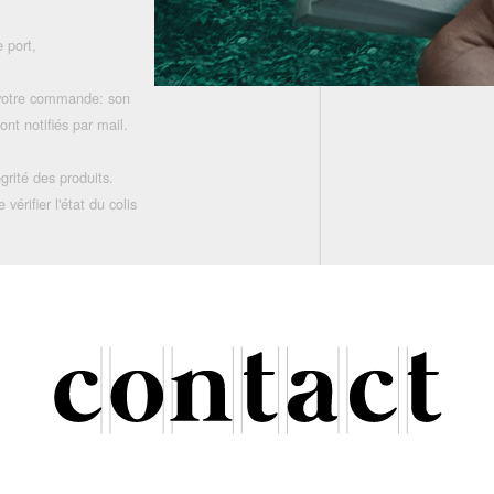
 port,
 votre commande: son
nt notifiés par mail.
grité des produits.
rifier l'état du colis