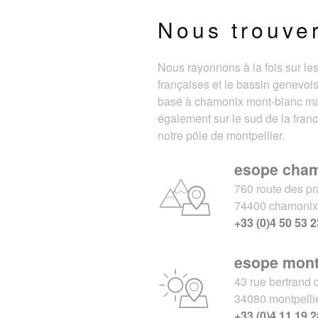
Nous trouve
Nous rayonnons à la fois sur le
françaises et le bassin genevois
basé à chamonix mont-blanc m
également sur le sud de la fran
notre pôle de montpellier.
esope cha
760 route des pr
74400 chamoni
+33 (0)4 50 53 2
esope mont
43 rue bertrand 
34080 montpelli
+33 (0)4 11 19 2