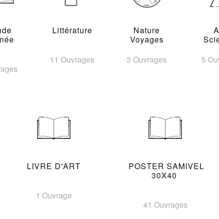
nde
Littérature
Nature
A
inée
Voyages
Sci
11 Ouvrages
3 Ouvrages
5 Ou
rages
LIVRE D'ART
POSTER SAMIVEL
30X40
1 Ouvrage
41 Ouvrages