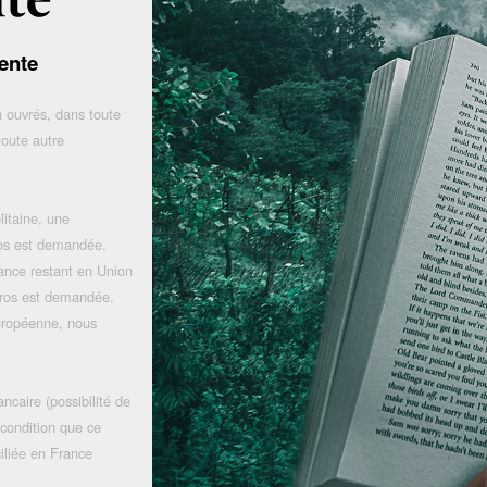
ente
 ouvrés, dans toute
toute autre
litaine, une
uros est demandée.
rance restant en Union
uros est demandée.
uropéenne, nous
ncaire (possibilité de
 condition que ce
iliée en France