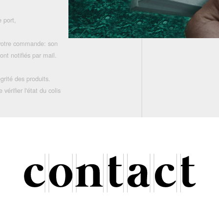
 port,
 votre commande: son
nt notifiés par mail.
grité des produits.
rifier l'état du colis