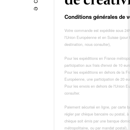
Conditions générales de v
Votre commande est expédiée sous 24h
l'Union Européenne et en Suisse (pour 
destination, nous consulter),
Pour les expéditions en France métropo
participation aux frais d'envoi de 10 e
Pour les expéditions en dehors de la F
Européenne, une participation de 20 e
Pour les envois en dehors de l'Union E
consulter.
Paiement sécurisé en ligne, par carte ba
régler par chèque bancaire ou postal, à
chèque soit émis par une banque domic
métropolitaine, ou par mandat postal),