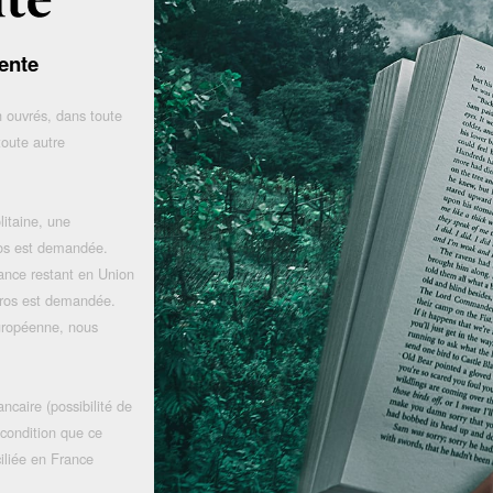
ente
 ouvrés, dans toute
toute autre
litaine, une
uros est demandée.
rance restant en Union
uros est demandée.
uropéenne, nous
ncaire (possibilité de
 condition que ce
iliée en France