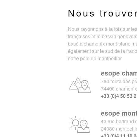
Nous trouve
Nous rayonnons à la fois sur le
françaises et le bassin genevois
basé à chamonix mont-blanc m
également sur le sud de la fran
notre pôle de montpellier.
esope cha
760 route des pr
74400 chamoni
+33 (0)4 50 53 2
esope mont
43 rue bertrand 
34080 montpelli
+33 (0)4 11 19 2