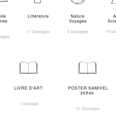
nde
Littérature
Nature
A
inée
Voyages
Sci
11 Ouvrages
3 Ouvrages
5 Ou
rages
LIVRE D'ART
POSTER SAMIVEL
30X40
1 Ouvrage
41 Ouvrages