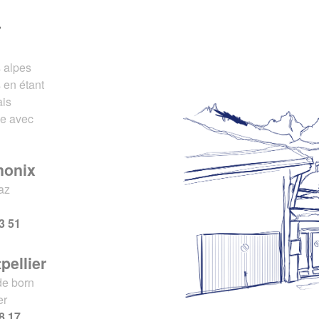
r
s alpes
 en étant
ais
ce avec
monix
az
x
3 51
pellier
de born
er
8 17