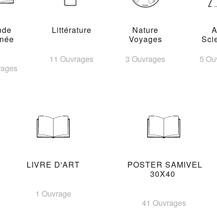
nde
Littérature
Nature
A
inée
Voyages
Sci
11 Ouvrages
3 Ouvrages
5 Ou
rages
LIVRE D'ART
POSTER SAMIVEL
30X40
1 Ouvrage
41 Ouvrages