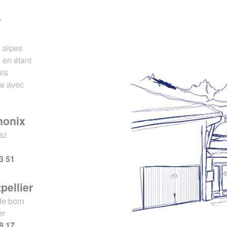
r
s alpes
 en étant
ais
ce avec
monix
az
x
3 51
pellier
de born
er
8 17