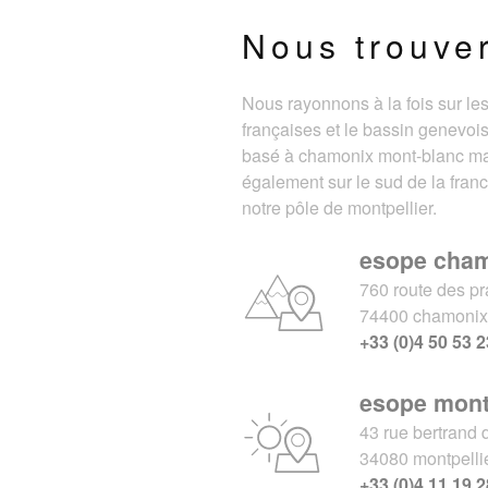
Nous trouve
Nous rayonnons à la fois sur le
françaises et le bassin genevois
basé à chamonix mont-blanc m
également sur le sud de la fran
notre pôle de montpellier.
esope cha
760 route des pr
74400 chamoni
+33 (0)4 50 53 2
esope mont
43 rue bertrand 
34080 montpelli
+33 (0)4 11 19 2