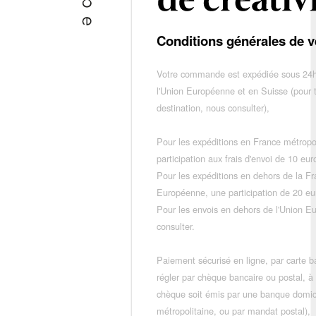
Conditions générales de v
Votre commande est expédiée sous 24h
l'Union Européenne et en Suisse (pour 
destination, nous consulter),
Pour les expéditions en France métropo
participation aux frais d'envoi de 10 e
Pour les expéditions en dehors de la F
Européenne, une participation de 20 e
Pour les envois en dehors de l'Union E
consulter.
Paiement sécurisé en ligne, par carte ba
régler par chèque bancaire ou postal, à
chèque soit émis par une banque domic
métropolitaine, ou par mandat postal),