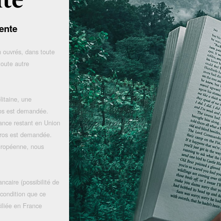
ente
 ouvrés, dans toute
toute autre
litaine, une
uros est demandée.
rance restant en Union
uros est demandée.
uropéenne, nous
ncaire (possibilité de
 condition que ce
iliée en France