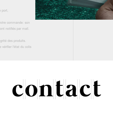
 port,
 votre commande: son
nt notifiés par mail.
grité des produits.
rifier l'état du colis