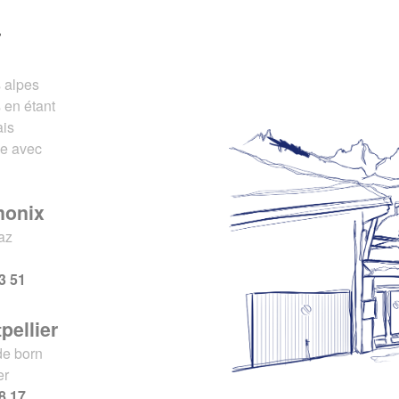
r
s alpes
 en étant
ais
ce avec
monix
az
x
3 51
pellier
de born
er
8 17