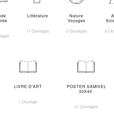
nde
Littérature
Nature
A
inée
Voyages
Sci
11 Ouvrages
3 Ouvrages
5 Ou
rages
LIVRE D'ART
POSTER SAMIVEL
30X40
1 Ouvrage
41 Ouvrages