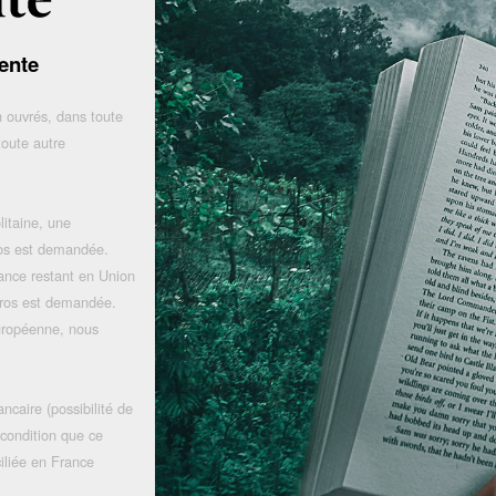
ente
 ouvrés, dans toute
toute autre
litaine, une
uros est demandée.
rance restant en Union
uros est demandée.
uropéenne, nous
ncaire (possibilité de
 condition que ce
iliée en France