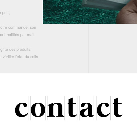
 port,
 votre commande: son
nt notifiés par mail.
grité des produits.
rifier l'état du colis