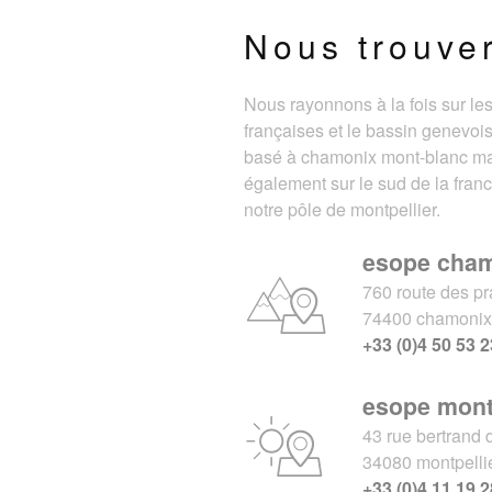
Nous trouve
Nous rayonnons à la fois sur le
françaises et le bassin genevois
basé à chamonix mont-blanc m
également sur le sud de la fran
notre pôle de montpellier.
esope cha
760 route des pr
74400 chamoni
+33 (0)4 50 53 2
esope mont
43 rue bertrand 
34080 montpelli
+33 (0)4 11 19 2