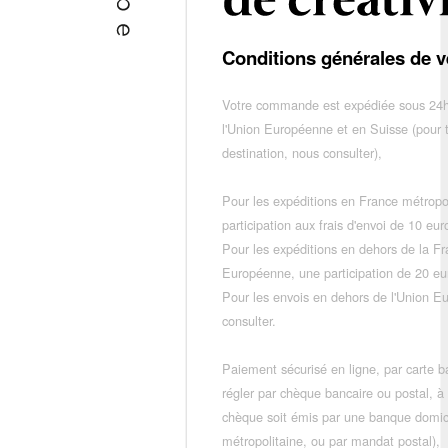
Conditions générales de v
Votre commande est expédiée sous 24h
l'Union Européenne et en Suisse (pour 
destination, nous consulter),
Pour les expéditions en France métropo
participation aux frais d'envoi de 10 e
Pour les expéditions en dehors de la F
Européenne, une participation de 20 e
Pour les envois en dehors de l'Union E
consulter.
Paiement sécurisé en ligne, par carte ba
régler par chèque bancaire ou postal, à
chèque soit émis par une banque domic
métropolitaine, ou par mandat postal),