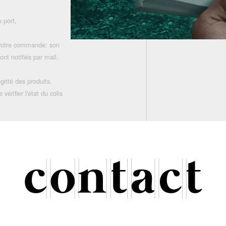
 port,
 votre commande: son
nt notifiés par mail.
grité des produits.
rifier l'état du colis