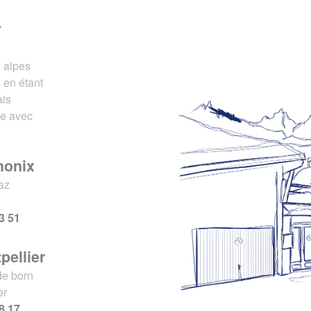
r
s alpes
 en étant
ais
ce avec
monix
az
x
3 51
pellier
de born
er
8 17