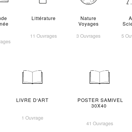
nde
Littérature
Nature
A
inée
Voyages
Sci
11 Ouvrages
3 Ouvrages
5 Ou
rages
LIVRE D'ART
POSTER SAMIVEL
30X40
1 Ouvrage
41 Ouvrages