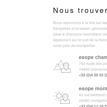
Nous trouve
Nous rayonnons à la fois sur le
françaises et le bassin genevois
basé à chamonix mont-blanc m
également sur le sud de la fran
notre pôle de montpellier.
esope cha
760 route des pr
74400 chamoni
+33 (0)4 50 53 2
esope mont
43 rue bertrand 
34080 montpelli
+33 (0)4 11 19 2