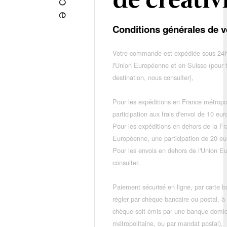
Conditions générales de v
Votre commande est expédiée sous 24h
l'Union Européenne et en Suisse (pour 
destination, nous consulter),
Pour les expéditions en France métropo
participation aux frais d'envoi de 10 e
Pour les expéditions en dehors de la F
Européenne, une participation de 20 e
Pour les envois en dehors de l'Union E
consulter.
Paiement sécurisé en ligne, par carte ba
régler par chèque bancaire ou postal, à
chèque soit émis par une banque domic
métropolitaine, ou par mandat postal),