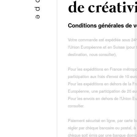
Conditions générales de v
Votre commande est expédiée sous 24h
l'Union Européenne et en Suisse (pour 
destination, nous consulter),
Pour les expéditions en France métropo
participation aux frais d'envoi de 10 e
Pour les expéditions en dehors de la F
Européenne, une participation de 20 e
Pour les envois en dehors de l'Union E
consulter.
Paiement sécurisé en ligne, par carte ba
régler par chèque bancaire ou postal, à
chèque soit émis par une banque domic