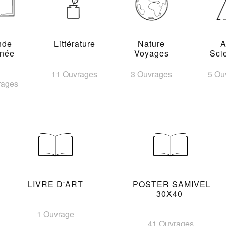
nde
Littérature
Nature
A
inée
Voyages
Sci
11 Ouvrages
3 Ouvrages
5 Ou
rages
LIVRE D'ART
POSTER SAMIVEL
30X40
1 Ouvrage
41 Ouvrages