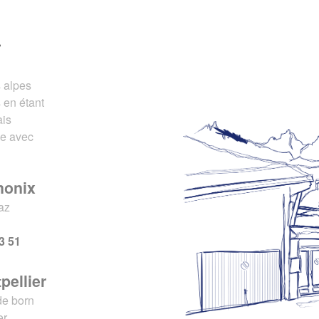
r
s alpes
 en étant
ais
ce avec
monix
az
x
3 51
pellier
de born
er