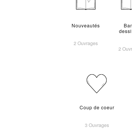
Nouveautés
Ba
dess
2 Ouvrages
2 Ouv
Coup de coeur
3 Ouvrages