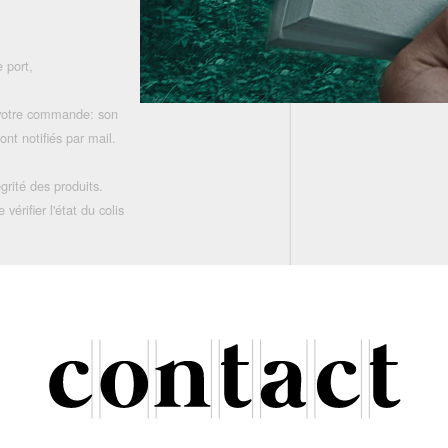
 port,
 votre commande: son
nt notifiés par mail.
grité des produits.
rifier l'état du colis