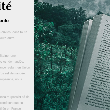
ente
 ouvrés, dans toute
toute autre
litaine, une
uros est demandée.
rance restant en Union
uros est demandée.
uropéenne, nous
ncaire (possibilité de
 condition que ce
iliée en France