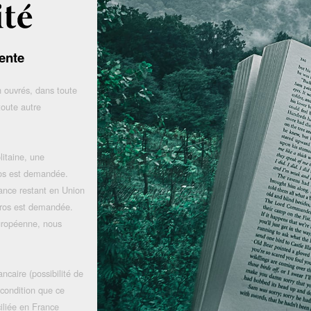
ente
 ouvrés, dans toute
toute autre
litaine, une
uros est demandée.
rance restant en Union
uros est demandée.
uropéenne, nous
ncaire (possibilité de
 condition que ce
iliée en France