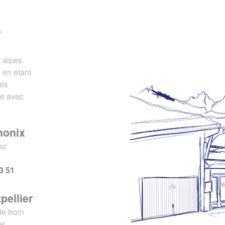
r
s alpes
 en étant
ais
ce avec
monix
az
x
3 51
pellier
de born
er