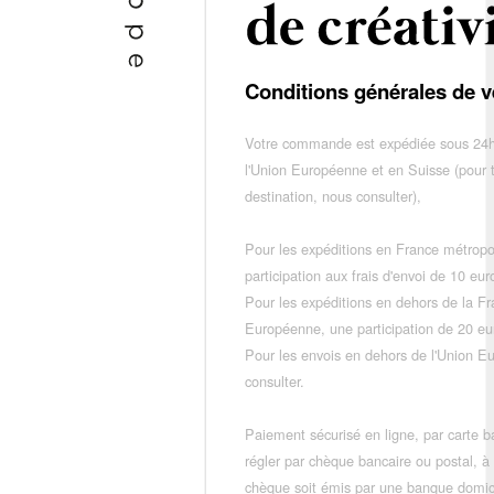
Conditions générales de v
Votre commande est expédiée sous 24h
l'Union Européenne et en Suisse (pour 
destination, nous consulter),
Pour les expéditions en France métropo
participation aux frais d'envoi de 10 e
Pour les expéditions en dehors de la F
Européenne, une participation de 20 e
Pour les envois en dehors de l'Union E
consulter.
Paiement sécurisé en ligne, par carte ba
régler par chèque bancaire ou postal, à
chèque soit émis par une banque domic