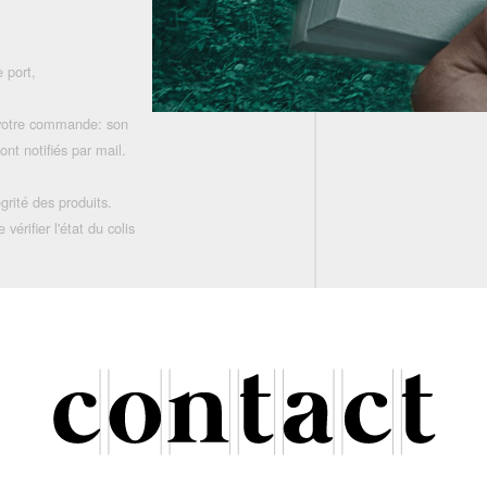
 port,
 votre commande: son
nt notifiés par mail.
grité des produits.
rifier l'état du colis