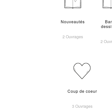
Nouveautés
Ba
dess
2 Ouvrages
2 Ouv
Coup de coeur
3 Ouvrages