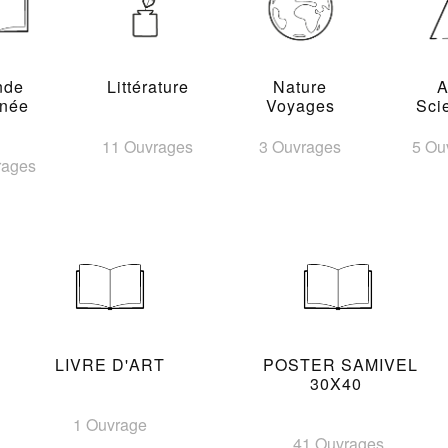
nde
Littérature
Nature
A
inée
Voyages
Sci
11 Ouvrages
3 Ouvrages
5 Ou
rages
LIVRE D'ART
POSTER SAMIVEL
30X40
1 Ouvrage
41 Ouvrages