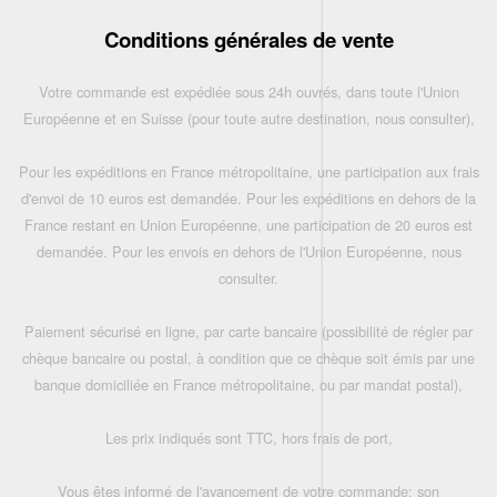
Conditions générales de vente
Votre commande est expédiée sous 24h ouvrés, dans toute l'Union
Européenne et en Suisse (pour toute autre destination, nous consulter),
Pour les expéditions en France métropolitaine, une participation aux frais
d'envoi de 10 euros est demandée. Pour les expéditions en dehors de la
France restant en Union Européenne, une participation de 20 euros est
demandée. Pour les envois en dehors de l'Union Européenne, nous
consulter.
Paiement sécurisé en ligne, par carte bancaire (possibilité de régler par
chèque bancaire ou postal, à condition que ce chèque soit émis par une
banque domiciliée en France métropolitaine, ou par mandat postal),
Les prix indiqués sont TTC, hors frais de port,
Vous êtes informé de l'avancement de votre commande: son