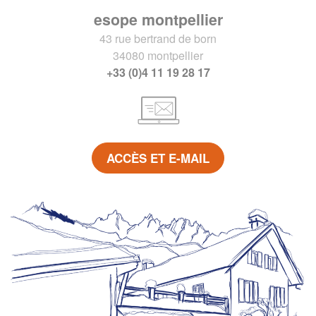
esope montpellier
43 rue bertrand de born
34080 montpellier
+33 (0)4 11 19 28 17
ACCÈS ET E-MAIL