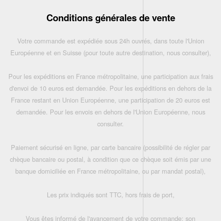
Conditions générales de vente
Votre commande est expédiée sous 24h ouvrés, dans toute l'Union
Européenne et en Suisse (pour toute autre destination, nous consulter),
Pour les expéditions en France métropolitaine, une participation aux frais
d'envoi de 10 euros est demandée. Pour les expéditions en dehors de la
France restant en Union Européenne, une participation de 20 euros est
demandée. Pour les envois en dehors de l'Union Européenne, nous
consulter.
Paiement sécurisé en ligne, par carte bancaire (possibilité de régler par
chèque bancaire ou postal, à condition que ce chèque soit émis par une
banque domiciliée en France métropolitaine, ou par mandat postal),
Les prix indiqués sont TTC, hors frais de port,
Vous êtes informé de l'avancement de votre commande: son