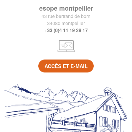
esope montpellier
43 rue bertrand de born
34080 montpellier
+33 (0)4 11 19 28 17
ACCÈS ET E-MAIL