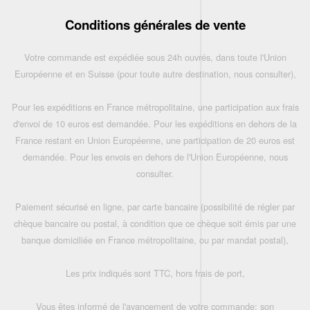
Conditions générales de vente
Votre commande est expédiée sous 24h ouvrés, dans toute l'Union
Européenne et en Suisse (pour toute autre destination, nous consulter),
Pour les expéditions en France métropolitaine, une participation aux frais
d'envoi de 10 euros est demandée. Pour les expéditions en dehors de la
France restant en Union Européenne, une participation de 20 euros est
demandée. Pour les envois en dehors de l'Union Européenne, nous
consulter.
Paiement sécurisé en ligne, par carte bancaire (possibilité de régler par
chèque bancaire ou postal, à condition que ce chèque soit émis par une
banque domiciliée en France métropolitaine, ou par mandat postal),
Les prix indiqués sont TTC, hors frais de port,
Vous êtes informé de l'avancement de votre commande: son