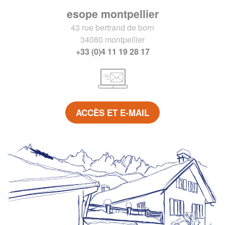
esope montpellier
43 rue bertrand de born
34080 montpellier
+33 (0)4 11 19 28 17
ACCÈS ET E-MAIL