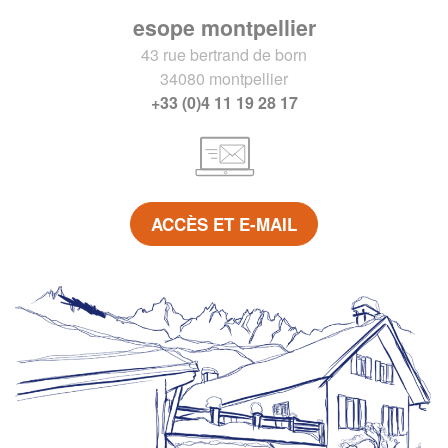
esope montpellier
43 rue bertrand de born
34080 montpellier
+33 (0)4 11 19 28 17
ACCÈS ET E-MAIL