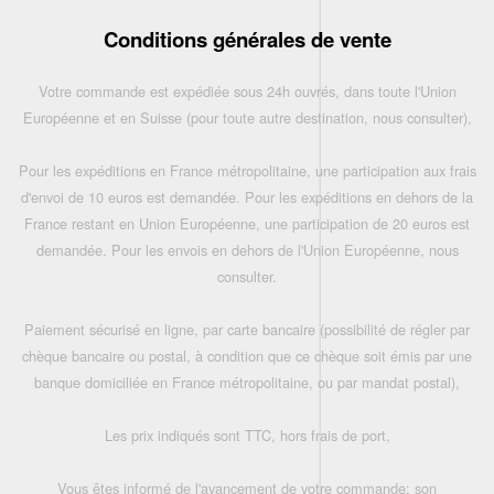
Conditions générales de vente
Votre commande est expédiée sous 24h ouvrés, dans toute l'Union
Européenne et en Suisse (pour toute autre destination, nous consulter),
Pour les expéditions en France métropolitaine, une participation aux frais
d'envoi de 10 euros est demandée. Pour les expéditions en dehors de la
France restant en Union Européenne, une participation de 20 euros est
demandée. Pour les envois en dehors de l'Union Européenne, nous
consulter.
Paiement sécurisé en ligne, par carte bancaire (possibilité de régler par
chèque bancaire ou postal, à condition que ce chèque soit émis par une
banque domiciliée en France métropolitaine, ou par mandat postal),
Les prix indiqués sont TTC, hors frais de port,
Vous êtes informé de l'avancement de votre commande: son