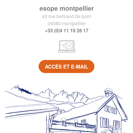
esope montpellier
43 rue bertrand de born
34080 montpellier
+33 (0)4 11 19 28 17
ACCÈS ET E-MAIL