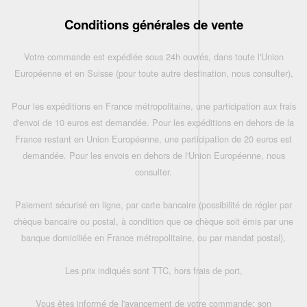
Conditions générales de vente
Votre commande est expédiée sous 24h ouvrés, dans toute l'Union
Européenne et en Suisse (pour toute autre destination, nous consulter),
Pour les expéditions en France métropolitaine, une participation aux frais
d'envoi de 10 euros est demandée. Pour les expéditions en dehors de la
France restant en Union Européenne, une participation de 20 euros est
demandée. Pour les envois en dehors de l'Union Européenne, nous
consulter.
Paiement sécurisé en ligne, par carte bancaire (possibilité de régler par
chèque bancaire ou postal, à condition que ce chèque soit émis par une
banque domiciliée en France métropolitaine, ou par mandat postal),
Les prix indiqués sont TTC, hors frais de port,
Vous êtes informé de l'avancement de votre commande: son