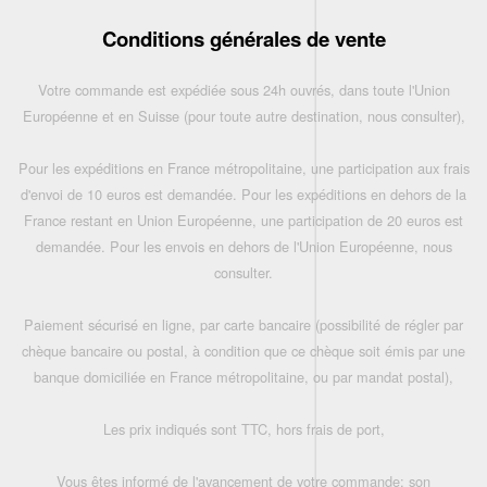
Conditions générales de vente
Votre commande est expédiée sous 24h ouvrés, dans toute l'Union
Européenne et en Suisse (pour toute autre destination, nous consulter),
Pour les expéditions en France métropolitaine, une participation aux frais
d'envoi de 10 euros est demandée. Pour les expéditions en dehors de la
France restant en Union Européenne, une participation de 20 euros est
demandée. Pour les envois en dehors de l'Union Européenne, nous
consulter.
Paiement sécurisé en ligne, par carte bancaire (possibilité de régler par
chèque bancaire ou postal, à condition que ce chèque soit émis par une
banque domiciliée en France métropolitaine, ou par mandat postal),
Les prix indiqués sont TTC, hors frais de port,
Vous êtes informé de l'avancement de votre commande: son