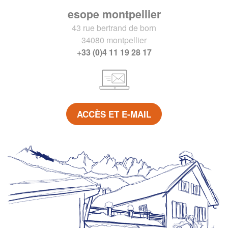
esope montpellier
43 rue bertrand de born
34080 montpellier
+33 (0)4 11 19 28 17
ACCÈS ET E-MAIL