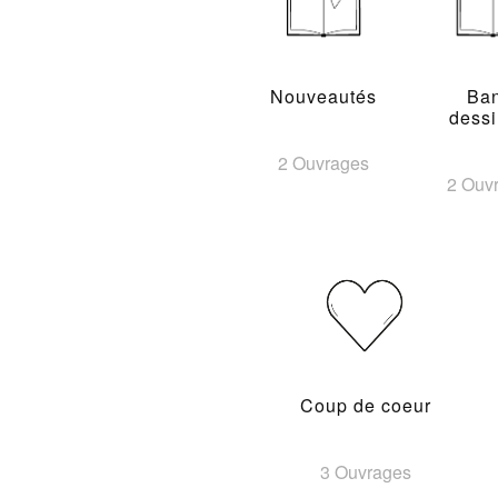
Nouveautés
Ba
dess
2 Ouvrages
2 Ouv
Coup de coeur
3 Ouvrages