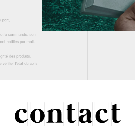
 port,
 votre commande: son
nt notifiés par mail.
grité des produits.
rifier l'état du colis