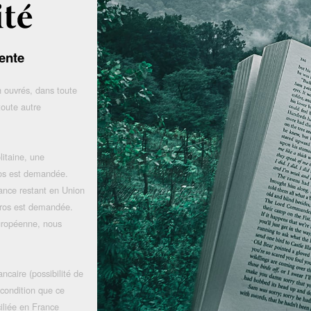
ente
 ouvrés, dans toute
toute autre
litaine, une
uros est demandée.
rance restant en Union
uros est demandée.
uropéenne, nous
ncaire (possibilité de
 condition que ce
iliée en France