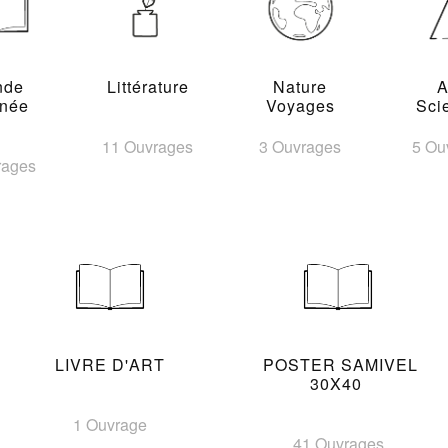
nde
Littérature
Nature
A
inée
Voyages
Sci
11 Ouvrages
3 Ouvrages
5 Ou
rages
LIVRE D'ART
POSTER SAMIVEL
30X40
1 Ouvrage
41 Ouvrages