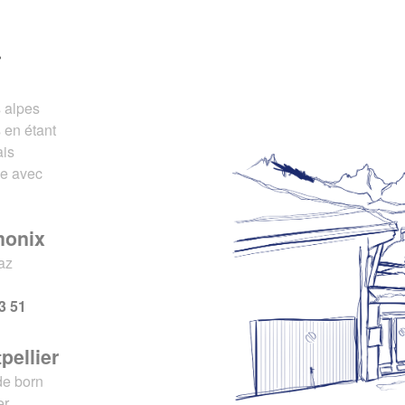
r
s alpes
 en étant
ais
ce avec
monix
az
x
3 51
pellier
de born
er