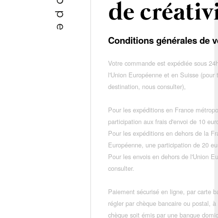
Conditions générales de v
Votre commande est expédiée sous 24h
l'Union Européenne et en Suisse (pour 
destination, nous consulter),
Pour les expéditions en France métropo
participation aux frais d'envoi de 10 e
Pour les expéditions en dehors de la F
Européenne, une participation de 20 e
Pour les envois en dehors de l'Union E
consulter.
Paiement sécurisé en ligne, par carte ba
régler par chèque bancaire ou postal, à
chèque soit émis par une banque domic