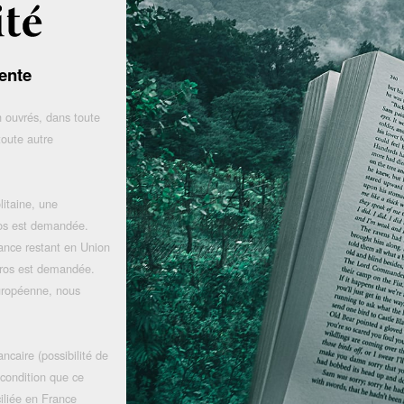
ente
 ouvrés, dans toute
toute autre
litaine, une
uros est demandée.
rance restant en Union
uros est demandée.
uropéenne, nous
ncaire (possibilité de
 condition que ce
iliée en France