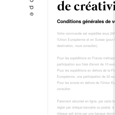
Conditions générales de v
Votre commande est expédiée sous 24h
l'Union Européenne et en Suisse (pour 
destination, nous consulter),
Pour les expéditions en France métropo
participation aux frais d'envoi de 10 e
Pour les expéditions en dehors de la F
Européenne, une participation de 20 e
Pour les envois en dehors de l'Union E
consulter.
Paiement sécurisé en ligne, par carte ba
régler par chèque bancaire ou postal, à
chèque soit émis par une banque domic