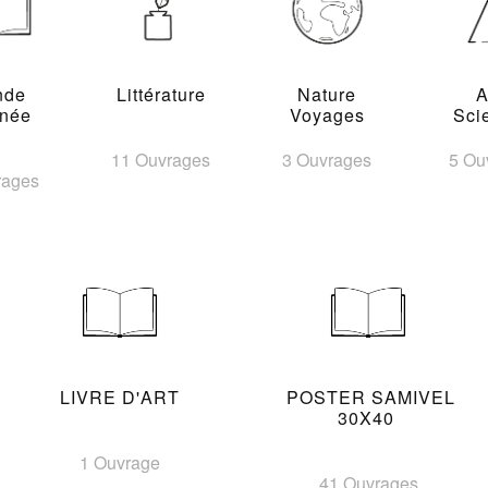
nde
Littérature
Nature
A
inée
Voyages
Sci
11 Ouvrages
3 Ouvrages
5 Ou
rages
LIVRE D'ART
POSTER SAMIVEL
30X40
1 Ouvrage
41 Ouvrages