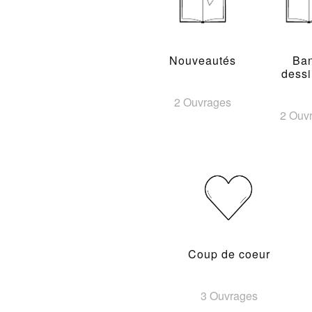
Nouveautés
Ba
dess
2 Ouvrages
2 Ouv
Coup de coeur
3 Ouvrages