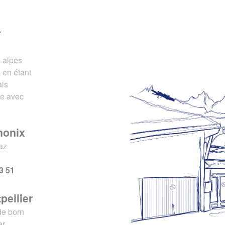
r
s alpes
 en étant
ais
ce avec
monix
az
x
3 51
pellier
de born
er