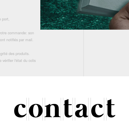
 port,
 votre commande: son
nt notifiés par mail.
grité des produits.
rifier l'état du colis