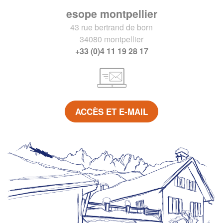
esope montpellier
43 rue bertrand de born
34080 montpellier
+33 (0)4 11 19 28 17
ACCÈS ET E-MAIL