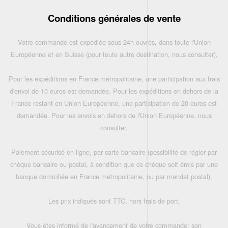
Conditions générales de vente
Votre commande est expédiée sous 24h ouvrés, dans toute l'Union
Européenne et en Suisse (pour toute autre destination, nous consulter),
Pour les expéditions en France métropolitaine, une participation aux frais
d'envoi de 10 euros est demandée. Pour les expéditions en dehors de la
France restant en Union Européenne, une participation de 20 euros est
demandée. Pour les envois en dehors de l'Union Européenne, nous
consulter.
Paiement sécurisé en ligne, par carte bancaire (possibilité de régler par
chèque bancaire ou postal, à condition que ce chèque soit émis par une
banque domiciliée en France métropolitaine, ou par mandat postal),
Les prix indiqués sont TTC, hors frais de port,
Vous êtes informé de l'avancement de votre commande: son