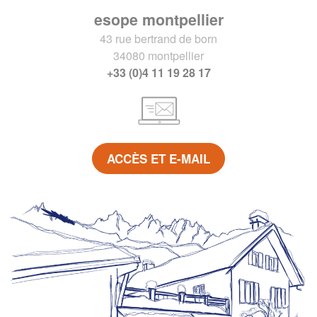
esope montpellier
43 rue bertrand de born
34080 montpellier
+33 (0)4 11 19 28 17
ACCÈS ET E-MAIL