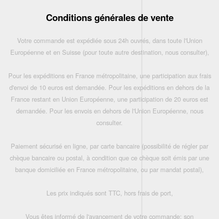
Conditions générales de vente
Votre commande est expédiée sous 24h ouvrés, dans toute l'Union
Européenne et en Suisse (pour toute autre destination, nous consulter),
Pour les expéditions en France métropolitaine, une participation aux frais
d'envoi de 10 euros est demandée. Pour les expéditions en dehors de la
France restant en Union Européenne, une participation de 20 euros est
demandée. Pour les envois en dehors de l'Union Européenne, nous
consulter.
Paiement sécurisé en ligne, par carte bancaire (possibilité de régler par
chèque bancaire ou postal, à condition que ce chèque soit émis par une
banque domiciliée en France métropolitaine, ou par mandat postal),
Les prix indiqués sont TTC, hors frais de port,
Vous êtes informé de l'avancement de votre commande: son