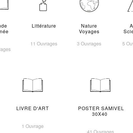
nde
Littérature
Nature
A
inée
Voyages
Sci
11 Ouvrages
3 Ouvrages
5 Ou
rages
LIVRE D'ART
POSTER SAMIVEL
30X40
1 Ouvrage
41 Ouvrages