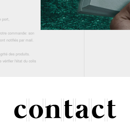
 port,
 votre commande: son
nt notifiés par mail.
grité des produits.
rifier l'état du colis