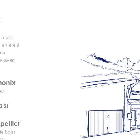
r
s alpes
 en étant
ais
ce avec
monix
az
x
3 51
pellier
de born
er