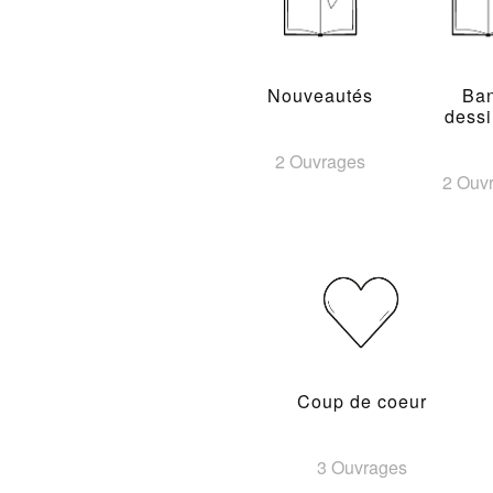
Nouveautés
Ba
dess
2 Ouvrages
2 Ouv
Coup de coeur
3 Ouvrages