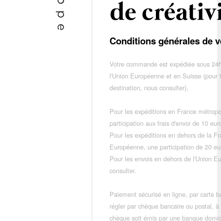
Conditions générales de v
Votre commande est expédiée sous 24h
l'Union Européenne et en Suisse (pour 
destination, nous consulter),
Pour les expéditions en France métropo
participation aux frais d'envoi de 10 e
Pour les expéditions en dehors de la F
Européenne, une participation de 20 e
Pour les envois en dehors de l'Union E
consulter.
Paiement sécurisé en ligne, par carte ba
régler par chèque bancaire ou postal, à
chèque soit émis par une banque domic