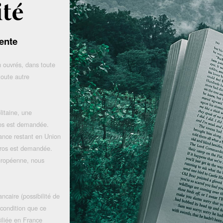
ente
 ouvrés, dans toute
toute autre
litaine, une
uros est demandée.
rance restant en Union
uros est demandée.
uropéenne, nous
ncaire (possibilité de
 condition que ce
iliée en France