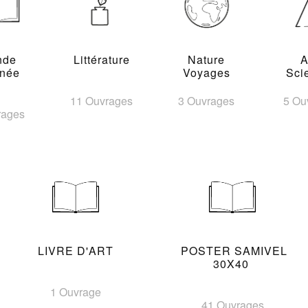
nde
Littérature
Nature
A
inée
Voyages
Sci
11 Ouvrages
3 Ouvrages
5 Ou
rages
LIVRE D'ART
POSTER SAMIVEL
30X40
1 Ouvrage
41 Ouvrages