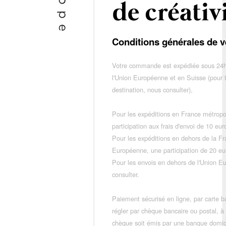
Conditions générales de v
Votre commande est expédiée sous 24h
l'Union Européenne et en Suisse (pour 
destination, nous consulter),
Pour les expéditions en France métropo
participation aux frais d'envoi de 10 e
Pour les expéditions en dehors de la F
Européenne, une participation de 20 e
Pour les envois en dehors de l'Union E
consulter.
Paiement sécurisé en ligne, par carte ba
régler par chèque bancaire ou postal, à
chèque soit émis par une banque domic