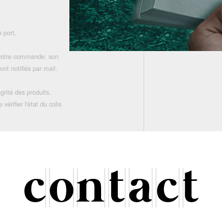
 port,
 votre commande: son
nt notifiés par mail.
grité des produits.
rifier l'état du colis