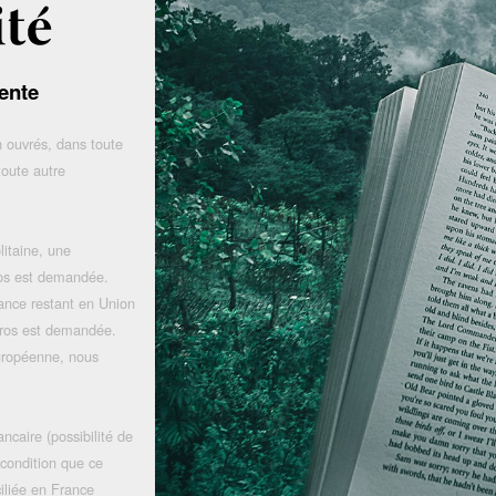
ente
 ouvrés, dans toute
toute autre
litaine, une
uros est demandée.
rance restant en Union
uros est demandée.
uropéenne, nous
ncaire (possibilité de
 condition que ce
iliée en France