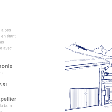
r
s alpes
 en étant
ais
ce avec
monix
az
x
3 51
pellier
de born
er