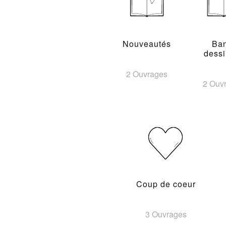
Nouveautés
Ba
dess
2 Ouvrages
2 Ouv
Coup de coeur
3 Ouvrages