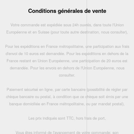
Conditions générales de vente
Votre commande est expédiée sous 24h ouvrés, dans toute l'Union
Européenne et en Suisse (pour toute autre destination, nous consulter),
Pour les expéditions en France métropolitaine, une participation aux frais
d'envoi de 10 euros est demandée. Pour les expéditions en dehors de la
France restant en Union Européenne, une participation de 20 euros est
demandée. Pour les envois en dehors de l'Union Européenne, nous
consulter.
Paiement sécurisé en ligne, par carte bancaire (possibilité de régler par
chèque bancaire ou postal, à condition que ce chèque soit émis par une
banque domiciliée en France métropolitaine, ou par mandat postal),
Les prix indiqués sont TTC, hors frais de port,
Vous êtes informé de l'avancement de votre commande: son