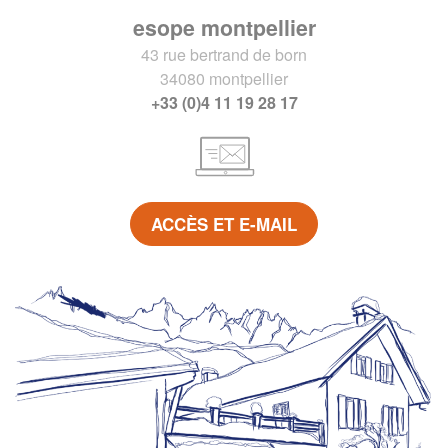
esope montpellier
43 rue bertrand de born
34080 montpellier
+33 (0)4 11 19 28 17
ACCÈS ET E-MAIL