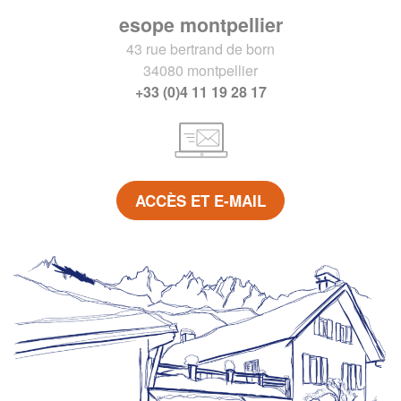
esope montpellier
43 rue bertrand de born
34080 montpellier
+33 (0)4 11 19 28 17
ACCÈS ET E-MAIL