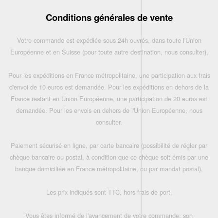
Conditions générales de vente
Votre commande est expédiée sous 24h ouvrés, dans toute l'Union
Européenne et en Suisse (pour toute autre destination, nous consulter),
Pour les expéditions en France métropolitaine, une participation aux frais
d'envoi de 10 euros est demandée. Pour les expéditions en dehors de la
France restant en Union Européenne, une participation de 20 euros est
demandée. Pour les envois en dehors de l'Union Européenne, nous
consulter.
Paiement sécurisé en ligne, par carte bancaire (possibilité de régler par
chèque bancaire ou postal, à condition que ce chèque soit émis par une
banque domiciliée en France métropolitaine, ou par mandat postal),
Les prix indiqués sont TTC, hors frais de port,
Vous êtes informé de l'avancement de votre commande: son