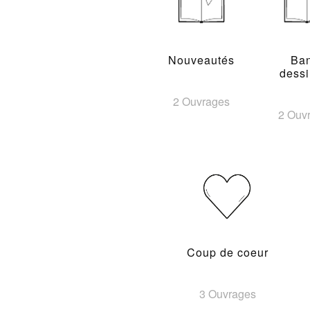
Nouveautés
Ba
dess
2 Ouvrages
2 Ouv
Coup de coeur
3 Ouvrages