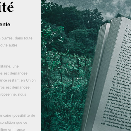
ente
 ouvrés, dans toute
toute autre
litaine, une
uros est demandée.
rance restant en Union
uros est demandée.
uropéenne, nous
ncaire (possibilité de
 condition que ce
iliée en France