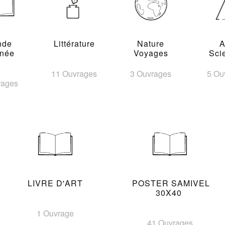
nde
Littérature
Nature
A
inée
Voyages
Sci
11 Ouvrages
3 Ouvrages
5 Ou
rages
LIVRE D'ART
POSTER SAMIVEL
30X40
1 Ouvrage
41 Ouvrages