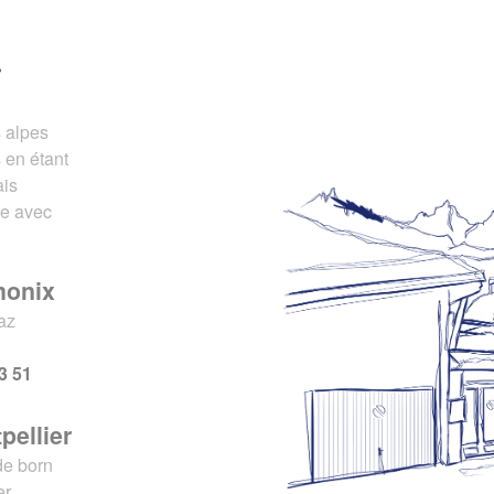
r
s alpes
 en étant
ais
ce avec
monix
az
x
3 51
pellier
de born
er