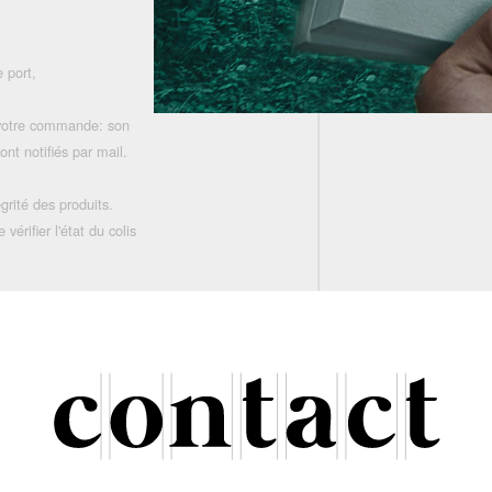
 port,
 votre commande: son
nt notifiés par mail.
grité des produits.
rifier l'état du colis