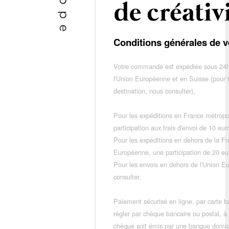
Conditions générales de v
Votre commande est expédiée sous 24h
l'Union Européenne et en Suisse (pour 
destination, nous consulter),
Pour les expéditions en France métropo
participation aux frais d'envoi de 10 e
Pour les expéditions en dehors de la F
Européenne, une participation de 20 e
Pour les envois en dehors de l'Union E
consulter.
Paiement sécurisé en ligne, par carte ba
régler par chèque bancaire ou postal, à
chèque soit émis par une banque domic