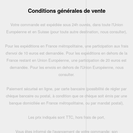
Conditions générales de vente
Votre commande est expédiée sous 24h ouvrés, dans toute l'Union
Européenne et en Suisse (pour toute autre destination, nous consulter),
Pour les expéditions en France métropolitaine, une participation aux frais
d'envoi de 10 euros est demandée. Pour les expéditions en dehors de la
France restant en Union Européenne, une participation de 20 euros est
demandée. Pour les envois en dehors de l'Union Européenne, nous
consulter.
Paiement sécurisé en ligne, par carte bancaire (possibilité de régler par
chèque bancaire ou postal, à condition que ce chèque soit émis par une
banque domiciliée en France métropolitaine, ou par mandat postal),
Les prix indiqués sont TTC, hors frais de port,
Vous êtes informé de l'avancement de votre commande: son