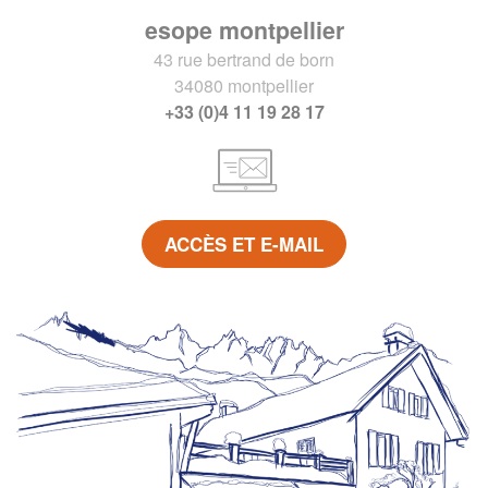
esope montpellier
43 rue bertrand de born
34080 montpellier
+33 (0)4 11 19 28 17
ACCÈS ET E-MAIL