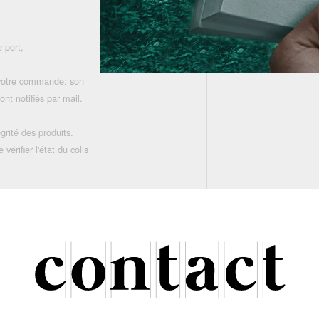
 port,
 votre commande: son
nt notifiés par mail.
grité des produits.
rifier l'état du colis