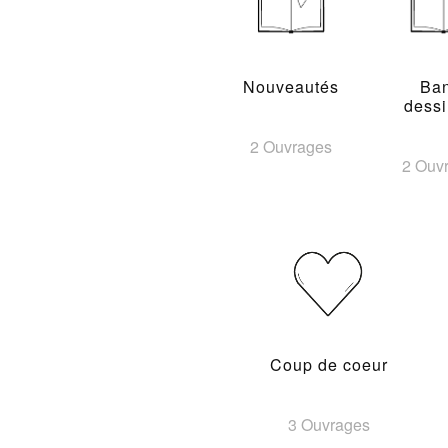
Nouveautés
Ba
dess
2 Ouvrages
2 Ouv
Coup de coeur
3 Ouvrages