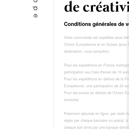
Conditions générales de v
Votre commande est expédiée sous 24h
l'Union Européenne et en Suisse (pour 
destination, nous consulter),
Pour les expéditions en France métropo
participation aux frais d'envoi de 10 e
Pour les expéditions en dehors de la F
Européenne, une participation de 20 e
Pour les envois en dehors de l'Union E
consulter.
Paiement sécurisé en ligne, par carte ba
régler par chèque bancaire ou postal, à
chèque soit émis par une banque domic