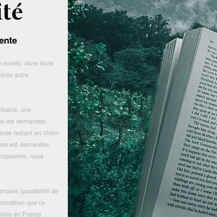
ente
 ouvrés, dans toute
toute autre
litaine, une
uros est demandée.
rance restant en Union
uros est demandée.
uropéenne, nous
ncaire (possibilité de
 condition que ce
iliée en France