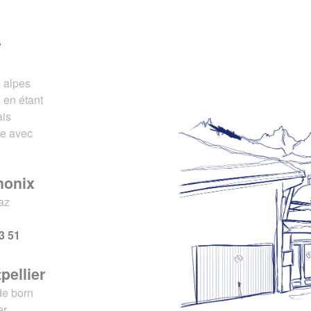
r
s alpes
 en étant
ais
ce avec
monix
az
x
3 51
pellier
de born
er