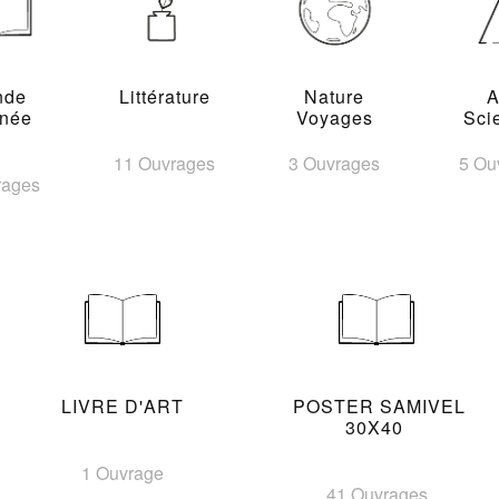
nde
Littérature
Nature
A
inée
Voyages
Sci
11 Ouvrages
3 Ouvrages
5 Ou
rages
LIVRE D'ART
POSTER SAMIVEL
30X40
1 Ouvrage
41 Ouvrages