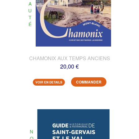
A
U
T
É
CHAMONIX AUX TEMPS ANCIENS
20,00 €
COMMANDER
VOIR EN DETAILS
N
O