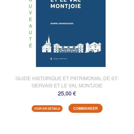
U
V
E
A
U
T
É
GUIDE HISTORIQUE ET PATRIMONIAL DE ST-
GERVAIS ET LE VAL MONTJOIE
25,00 €
COMMANDER
VOIR EN DETAILS