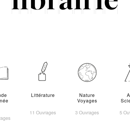
nde
Littérature
Nature
A
inée
Voyages
Sci
11 Ouvrages
3 Ouvrages
5 Ou
rages