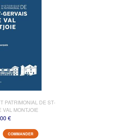
T PATRIMONIAL DE ST-
E VAL MONTJOIE
,00 €
COMMANDER