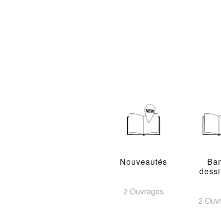
Nouveautés
Ba
dess
2 Ouvrages
2 Ouv