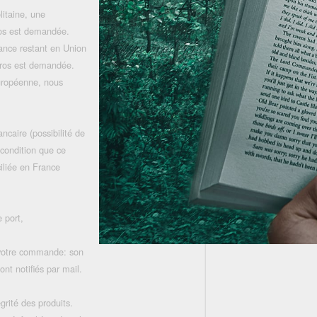
litaine, une
uros est demandée.
rance restant en Union
uros est demandée.
uropéenne, nous
ncaire (possibilité de
 condition que ce
iliée en France
 port,
 votre commande: son
nt notifiés par mail.
grité des produits.