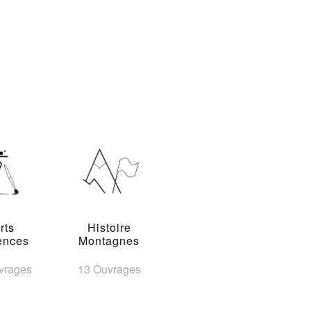
rts
Histoire
ences
Montagnes
vrages
13 Ouvrages