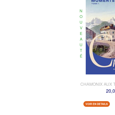
N
O
U
V
E
A
U
T
É
CHAMONIX AUX 
20,0
VOIR EN DETAILS