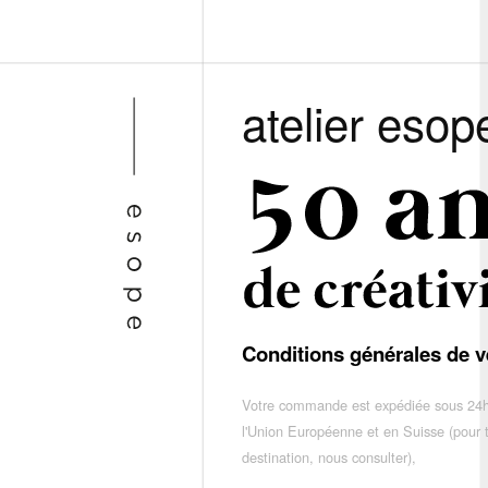
atelier esop
Conditions générales de v
Votre commande est expédiée sous 24h
l'Union Européenne et en Suisse (pour 
destination, nous consulter),