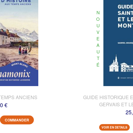
N
O
U
V
E
A
U
T
É
TEMPS ANCIENS
GUIDE HISTORIQUE E
0 €
GERVAIS ET L
25
COMMANDER
VOIR EN DETAILS