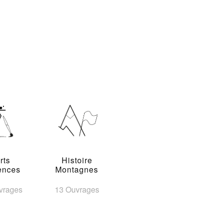
rts
Histoire
ences
Montagnes
vrages
13 Ouvrages