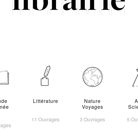
nde
Littérature
Nature
A
inée
Voyages
Sci
11 Ouvrages
3 Ouvrages
5 Ou
rages