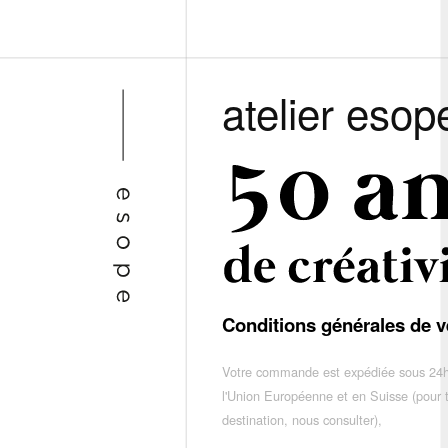
atelier esop
Conditions générales de v
Votre commande est expédiée sous 24h
l'Union Européenne et en Suisse (pour 
destination, nous consulter),