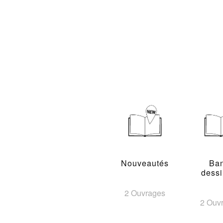
Nouveautés
Ba
dess
2 Ouvrages
2 Ouv