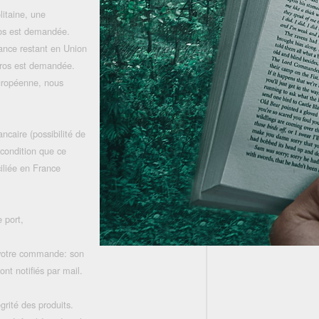
litaine, une
uros est demandée.
rance restant en Union
uros est demandée.
uropéenne, nous
ncaire (possibilité de
 condition que ce
iliée en France
 port,
 votre commande: son
nt notifiés par mail.
grité des produits.