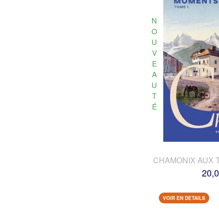
N
O
U
V
E
A
U
T
É
CHAMONIX AUX 
20,0
VOIR EN DETAILS