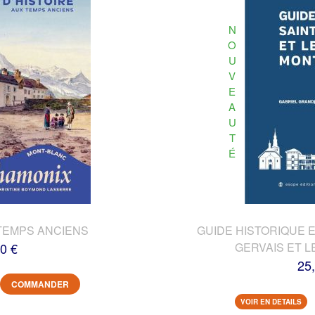
N
O
U
V
E
A
U
T
É
TEMPS ANCIENS
GUIDE HISTORIQUE E
0 €
GERVAIS ET L
25
COMMANDER
VOIR EN DETAILS