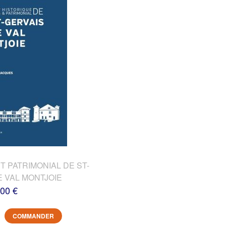
T PATRIMONIAL DE ST-
E VAL MONTJOIE
,00 €
COMMANDER